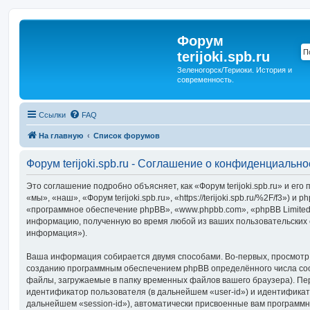
Форум
terijoki.spb.ru
Зеленогорск/Териоки. История и
современность.
Ссылки
FAQ
На главную
Список форумов
Форум terijoki.spb.ru - Соглашение о конфиденциально
Это соглашение подробно объясняет, как «Форум terijoki.spb.ru» и ег
«мы», «наш», «Форум terijoki.spb.ru», «https://terijoki.spb.ru/%2F/f3») и
«программное обеспечение phpBB», «www.phpbb.com», «phpBB Limited
информацию, полученную во время любой из ваших пользовательских
информация»).
Ваша информация собирается двумя способами. Во-первых, просмотр «Ф
созданию программным обеспечением phpBB определённого числа coo
файлы, загружаемые в папку временных файлов вашего браузера). Пер
идентификатор пользователя (в дальнейшем «user-id») и идентификат
дальнейшем «session-id»), автоматически присвоенные вам программ