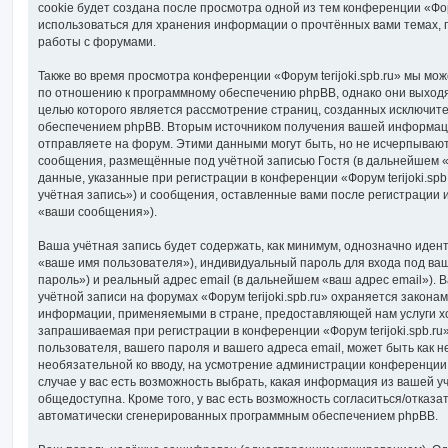
cookie будет создана после просмотра одной из тем конференции «Форум
использоваться для хранения информации о прочтённых вами темах, 
работы с форумами.
Также во время просмотра конференции «Форум terijoki.spb.ru» мы мож
по отношению к программному обеспечению phpBB, однако они выходят
целью которого является рассмотрение страниц, созданных исключи
обеспечением phpBB. Вторым источником получения вашей информац
отправляете на форум. Этими данными могут быть, но не исчерпываю
сообщения, размещённые под учётной записью Гостя (в дальнейшем 
данные, указанные при регистрации в конференции «Форум terijoki.sp
учётная запись») и сообщения, оставленные вами после регистрации 
«ваши сообщения»).
Ваша учётная запись будет содержать, как минимум, однозначно иде
«ваше имя пользователя»), индивидуальный пароль для входа под ва
пароль») и реальный адрес email (в дальнейшем «ваш адрес email»).
учётной записи на форумах «Форум terijoki.spb.ru» охраняется закон
информации, применяемыми в стране, предоставляющей нам услуги х
запрашиваемая при регистрации в конференции «Форум terijoki.spb.ru
пользователя, вашего пароля и вашего адреса email, может быть как н
необязательной ко вводу, на усмотрение администрации конференции «
случае у вас есть возможность выбрать, какая информация из вашей у
общедоступна. Кроме того, у вас есть возможность согласиться/отказа
автоматически сгенерированных программным обеспечением phpBB.