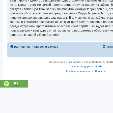
Ваш пароль надёжно зашифрован (односторонним хэшированием). Од
использовать этот же самый пароль, регистрируясь на других сайтах.
доступа к вашей учётной записи на форумах «Форум terijoki.spb.ru», по
при каких обстоятельствах ни представители «Форум terijoki.spb.ru», ни
лицо не вправе спрашивать ваш пароль. В случае, если вы забудете в
записи, вы сможете воспользоваться функцией восстановления парол
предусмотренной программным обеспечением phpBB. Вам будет необ
пользователя и ваш адрес email, после чего программное обеспечени
пароль для вашей учётной записи.
На главную
Список форумов
Удал
Создано на основе
phpBB
® Forum Software © phpBB
Русская поддержка phpBB
Конфиденциальность
|
Правила
51