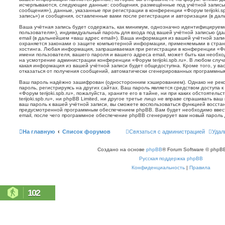
исчерпываются, следующие данные: сообщения, размещённые под учётной запись
сообщения»), данные, указанные при регистрации в конференции «Форум terijoki.s
запись») и сообщения, оставленные вами после регистрации и авторизации (в да
Ваша учётная запись будет содержать, как минимум, однозначно идентифицируем
пользователя»), индивидуальный пароль для входа под вашей учётной записью (д
email (в дальнейшем «ваш адрес email»). Ваша информация из вашей учётной запис
охраняется законами о защите компьютерной информации, применяемыми в стран
хостинга. Любая информация, запрашиваемая при регистрации в конференции «Фору
имени пользователя, вашего пароля и вашего адреса email, может быть как необхо
на усмотрение администрации конференции «Форум terijoki.spb.ru». В любом случа
какая информация из вашей учётной записи будет общедоступна. Кроме того, у вас
отказаться от получения сообщений, автоматически сгенерированных программн
Ваш пароль надёжно зашифрован (односторонним хэшированием). Однако не реко
пароль, регистрируясь на других сайтах. Ваш пароль является средством доступа 
«Форум terijoki.spb.ru», пожалуйста, храните его в тайне, ни при каких обстоятел
terijoki.spb.ru», ни phpBB Limited, ни другое третье лицо не вправе спрашивать ваш
ваш пароль к вашей учётной записи, вы сможете воспользоваться функцией восст
предусмотренной программным обеспечением phpBB. Вам будет необходимо ввест
email, после чего программное обеспечение phpBB сгенерирует вам новый пароль 
На главную
Список форумов
Связаться с администрацией
Удал
Создано на основе
phpBB
® Forum Software © phpBB
Русская поддержка phpBB
Конфиденциальность
|
Правила
102