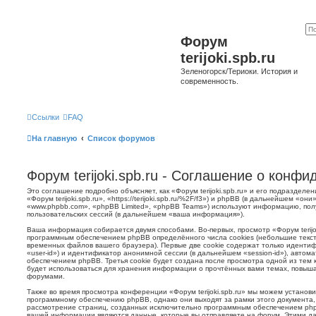
Форум
terijoki.spb.ru
Зеленогорск/Териоки. История и
современность.
Ссылки
FAQ
На главную
Список форумов
Форум terijoki.spb.ru - Соглашение о конф
Это соглашение подробно объясняет, как «Форум terijoki.spb.ru» и его подразделе
«Форум terijoki.spb.ru», «https://terijoki.spb.ru/%2F/f3») и phpBB (в дальнейшем «
«www.phpbb.com», «phpBB Limited», «phpBB Teams») используют информацию, пол
пользовательских сессий (в дальнейшем «ваша информация»).
Ваша информация собирается двумя способами. Во-первых, просмотр «Форум terijok
программным обеспечением phpBB определённого числа cookies (небольшие текст
временных файлов вашего браузера). Первые две cookie содержат только иденти
«user-id») и идентификатор анонимной сессии (в дальнейшем «session-id»), авто
обеспечением phpBB. Третья cookie будет создана после просмотра одной из тем к
будет использоваться для хранения информации о прочтённых вами темах, повыша
форумами.
Также во время просмотра конференции «Форум terijoki.spb.ru» мы можем установи
программному обеспечению phpBB, однако они выходят за рамки этого документа,
рассмотрение страниц, созданных исключительно программным обеспечением ph
вашей информации являются данные, которые вы отправляете на форум. Этими да