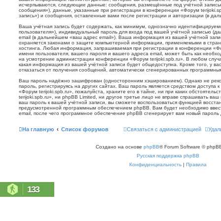
исчерпываются, следующие данные: сообщения, размещённые под учётной запись
сообщения»), данные, указанные при регистрации в конференции «Форум terijoki.s
запись») и сообщения, оставленные вами после регистрации и авторизации (в да
Ваша учётная запись будет содержать, как минимум, однозначно идентифицируем
пользователя»), индивидуальный пароль для входа под вашей учётной записью (д
email (в дальнейшем «ваш адрес email»). Ваша информация из вашей учётной запис
охраняется законами о защите компьютерной информации, применяемыми в стран
хостинга. Любая информация, запрашиваемая при регистрации в конференции «Фору
имени пользователя, вашего пароля и вашего адреса email, может быть как необхо
на усмотрение администрации конференции «Форум terijoki.spb.ru». В любом случа
какая информация из вашей учётной записи будет общедоступна. Кроме того, у вас
отказаться от получения сообщений, автоматически сгенерированных программн
Ваш пароль надёжно зашифрован (односторонним хэшированием). Однако не реко
пароль, регистрируясь на других сайтах. Ваш пароль является средством доступа 
«Форум terijoki.spb.ru», пожалуйста, храните его в тайне, ни при каких обстоятел
terijoki.spb.ru», ни phpBB Limited, ни другое третье лицо не вправе спрашивать ваш
ваш пароль к вашей учётной записи, вы сможете воспользоваться функцией восст
предусмотренной программным обеспечением phpBB. Вам будет необходимо ввест
email, после чего программное обеспечение phpBB сгенерирует вам новый пароль 
На главную
Список форумов
Связаться с администрацией
Удал
Создано на основе
phpBB
® Forum Software © phpBB
Русская поддержка phpBB
Конфиденциальность
|
Правила
133