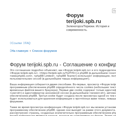
Форум
terijoki.spb.ru
Зеленогорск/Териоки. История и
современность.
Ссылки
FAQ
На главную
Список форумов
Форум terijoki.spb.ru - Соглашение о конф
Это соглашение подробно объясняет, как «Форум terijoki.spb.ru» и его подразделе
«Форум terijoki.spb.ru», «https://terijoki.spb.ru/%2F/f3») и phpBB (в дальнейшем «
«www.phpbb.com», «phpBB Limited», «phpBB Teams») используют информацию, пол
пользовательских сессий (в дальнейшем «ваша информация»).
Ваша информация собирается двумя способами. Во-первых, просмотр «Форум terijok
программным обеспечением phpBB определённого числа cookies (небольшие текст
временных файлов вашего браузера). Первые две cookie содержат только иденти
«user-id») и идентификатор анонимной сессии (в дальнейшем «session-id»), авто
обеспечением phpBB. Третья cookie будет создана после просмотра одной из тем к
будет использоваться для хранения информации о прочтённых вами темах, повыша
форумами.
Также во время просмотра конференции «Форум terijoki.spb.ru» мы можем установи
программному обеспечению phpBB, однако они выходят за рамки этого документа,
рассмотрение страниц, созданных исключительно программным обеспечением ph
вашей информации являются данные, которые вы отправляете на форум. Этими да