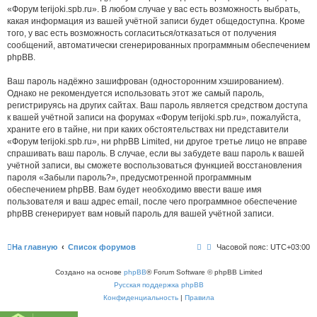
«Форум terijoki.spb.ru». В любом случае у вас есть возможность выбрать,
какая информация из вашей учётной записи будет общедоступна. Кроме
того, у вас есть возможность согласиться/отказаться от получения
сообщений, автоматически сгенерированных программным обеспечением
phpBB.
Ваш пароль надёжно зашифрован (односторонним хэшированием).
Однако не рекомендуется использовать этот же самый пароль,
регистрируясь на других сайтах. Ваш пароль является средством доступа
к вашей учётной записи на форумах «Форум terijoki.spb.ru», пожалуйста,
храните его в тайне, ни при каких обстоятельствах ни представители
«Форум terijoki.spb.ru», ни phpBB Limited, ни другое третье лицо не вправе
спрашивать ваш пароль. В случае, если вы забудете ваш пароль к вашей
учётной записи, вы сможете воспользоваться функцией восстановления
пароля «Забыли пароль?», предусмотренной программным
обеспечением phpBB. Вам будет необходимо ввести ваше имя
пользователя и ваш адрес email, после чего программное обеспечение
phpBB сгенерирует вам новый пароль для вашей учётной записи.
На главную
Список форумов
Часовой пояс:
UTC+03:00
Создано на основе
phpBB
® Forum Software © phpBB Limited
Русская поддержка phpBB
Конфиденциальность
|
Правила