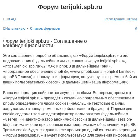
Форум terijoki.spb.ru
FAQ
Регистрация
Вход
П
На главную
Список форумов
о
Форум terijoki.spb.ru - Соглашение о
и
конфиденциальности
с
Это соглашение подробно объясняет, как «Форум terijoki.spb.ru» и его
к
подразделения (в дальнейшем «мы», «наш», «Форум terijoki.spb.ru»,
«https://terijoki.spb.ru/%2F/f3») и phpBB (в дальнейшем «они»,
«программное обеспечение phpBB», «www.phpbb.com», «phpBB Limited»,
«phpBB Teams») используют информацию, полученную во время любой из
ваших пользовательских сессий (в дальнейшем «ваша информация»).
Ваша информация собирается двумя способами. Во-первых, просмотр
«Форум terijoki.spb.ru» приведёт к созданию программным обеспечением
phpBB определённого числа cookies (небольшие текстовые файлы,
загружаемые в папку временных файлов вашего браузера). Первые две
cookie содержат только идентификатор пользователя (в дальнейшем
«user-id») и идентификатор анонимной сессии (в дальнейшем «session-
id»), автоматически присвоенные вам программным обеспечением phpBB.
Третья cookie будет создана после просмотра одной из тем конференции
«Форум terijoki.spb.ru» и будет использоваться для хранения информации