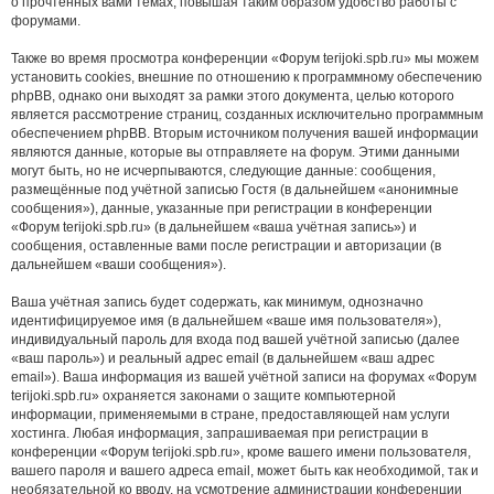
о прочтённых вами темах, повышая таким образом удобство работы с
форумами.
Также во время просмотра конференции «Форум terijoki.spb.ru» мы можем
установить cookies, внешние по отношению к программному обеспечению
phpBB, однако они выходят за рамки этого документа, целью которого
является рассмотрение страниц, созданных исключительно программным
обеспечением phpBB. Вторым источником получения вашей информации
являются данные, которые вы отправляете на форум. Этими данными
могут быть, но не исчерпываются, следующие данные: сообщения,
размещённые под учётной записью Гостя (в дальнейшем «анонимные
сообщения»), данные, указанные при регистрации в конференции
«Форум terijoki.spb.ru» (в дальнейшем «ваша учётная запись») и
сообщения, оставленные вами после регистрации и авторизации (в
дальнейшем «ваши сообщения»).
Ваша учётная запись будет содержать, как минимум, однозначно
идентифицируемое имя (в дальнейшем «ваше имя пользователя»),
индивидуальный пароль для входа под вашей учётной записью (далее
«ваш пароль») и реальный адрес email (в дальнейшем «ваш адрес
email»). Ваша информация из вашей учётной записи на форумах «Форум
terijoki.spb.ru» охраняется законами о защите компьютерной
информации, применяемыми в стране, предоставляющей нам услуги
хостинга. Любая информация, запрашиваемая при регистрации в
конференции «Форум terijoki.spb.ru», кроме вашего имени пользователя,
вашего пароля и вашего адреса email, может быть как необходимой, так и
необязательной ко вводу, на усмотрение администрации конференции