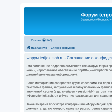
Форум terijo
Зеленогорск/Териоки. И
Ссылки
FAQ
На главную
Список форумов
Форум terijoki.spb.ru - Соглашение о конфид
Это соглашение подробно объясняет, как «Форум terijoki.spb
«они», «программное обеспечение phpBB», «www.phpbb.com
дальнейшем «ваша информация»).
Ваша информация собирается двумя способами. Во-первых,
текстовые файлы, загружаемые в папку временных файлов 
анонимной сессии (в дальнейшем «session-id»), автомати
«Форум terijoki.spb.ru» и будет использоваться для хран
Также во время просмотра конференции «Форум terijoki.sp
документа, целью которого является рассмотрение стран