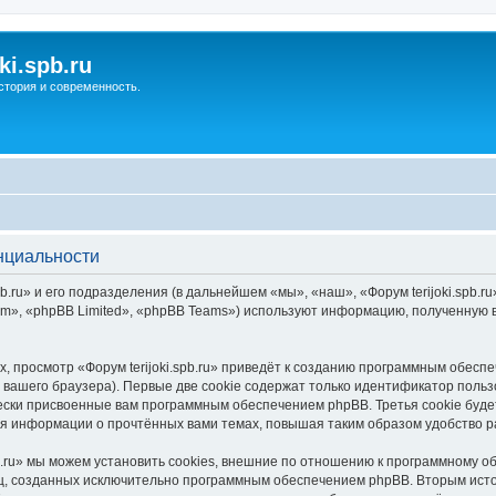
ki.spb.ru
стория и современность.
енциальности
.ru» и его подразделения (в дальнейшем «мы», «наш», «Форум terijoki.spb.ru», 
», «phpBB Limited», «phpBB Teams») используют информацию, полученную во
 просмотр «Форум terijoki.spb.ru» приведёт к созданию программным обесп
вашего браузера). Первые две cookie содержат только идентификатор польз
чески присвоенные вам программным обеспечением phpBB. Третья cookie буд
ения информации о прочтённых вами темах, повышая таким образом удобство 
b.ru» мы можем установить cookies, внешние по отношению к программному о
иц, созданных исключительно программным обеспечением phpBB. Вторым ис