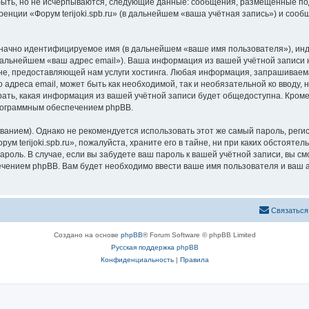
быть, но не исчерпываются, следующие данные: сообщения, размещённые по
енции «Форум terijoki.spb.ru» (в дальнейшем «ваша учётная запись») и соо
означно идентифицируемое имя (в дальнейшем «ваше имя пользователя»), ин
дальнейшем «ваш адрес email»). Ваша информация из вашей учётной записи на
 предоставляющей нам услуги хостинга. Любая информация, запрашиваемая 
о адреса email, может быть как необходимой, так и необязательной ко ввод
ыбрать, какая информация из вашей учётной записи будет общедоступна. Кроме 
рограммным обеспечением phpBB.
ием). Однако не рекомендуется использовать этот же самый пароль, регист
м terijoki.spb.ru», пожалуйста, храните его в тайне, ни при каких обстоятель
 пароль. В случае, если вы забудете ваш пароль к вашей учётной записи, вы
ением phpBB. Вам будет необходимо ввести ваше имя пользователя и ваш а
Связаться
Создано на основе
phpBB
® Forum Software © phpBB Limited
Русская поддержка phpBB
Конфиденциальность
|
Правила