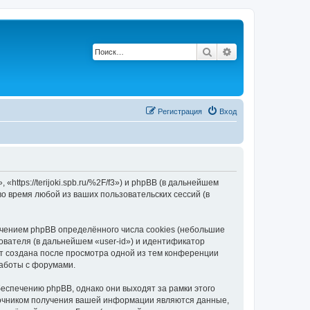
Поиск
Расширенный по
Регистрация
Вход
«https://terijoki.spb.ru/%2F/f3») и phpBB (в дальнейшем
 время любой из ваших пользовательских сессий (в
ечением phpBB определённого числа cookies (небольшие
ователя (в дальнейшем «user-id») и идентификатор
ет создана после просмотра одной из тем конференции
работы с форумами.
беспечению phpBB, однако они выходят за рамки этого
точником получения вашей информации являются данные,