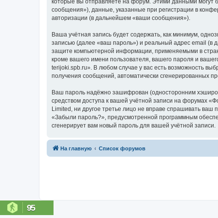
которые вы отправляете на форум. Этими данными могут 
сообщения»), данные, указанные при регистрации в конфер
авторизации (в дальнейшем «ваши сообщения»).
Ваша учётная запись будет содержать, как минимум, одн
записью (далее «ваш пароль») и реальный адрес email (в 
защите компьютерной информации, применяемыми в стране,
кроме вашего имени пользователя, вашего пароля и вашег
terijoki.spb.ru». В любом случае у вас есть возможность в
получения сообщений, автоматически сгенерированных п
Ваш пароль надёжно зашифрован (односторонним хэширован
средством доступа к вашей учётной записи на форумах «Фору
Limited, ни другое третье лицо не вправе спрашивать ваш
«Забыли пароль?», предусмотренной программным обеспеч
сгенерирует вам новый пароль для вашей учётной записи.
На главную
Список форумов
95