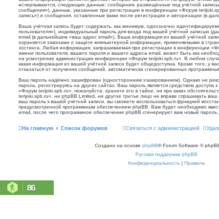
исчерпываются, следующие данные: сообщения, размещённые под учётной запись
сообщения»), данные, указанные при регистрации в конференции «Форум terijoki.s
запись») и сообщения, оставленные вами после регистрации и авторизации (в да
Ваша учётная запись будет содержать, как минимум, однозначно идентифицируем
пользователя»), индивидуальный пароль для входа под вашей учётной записью (д
email (в дальнейшем «ваш адрес email»). Ваша информация из вашей учётной запис
охраняется законами о защите компьютерной информации, применяемыми в стран
хостинга. Любая информация, запрашиваемая при регистрации в конференции «Фору
имени пользователя, вашего пароля и вашего адреса email, может быть как необхо
на усмотрение администрации конференции «Форум terijoki.spb.ru». В любом случа
какая информация из вашей учётной записи будет общедоступна. Кроме того, у вас
отказаться от получения сообщений, автоматически сгенерированных программн
Ваш пароль надёжно зашифрован (односторонним хэшированием). Однако не реко
пароль, регистрируясь на других сайтах. Ваш пароль является средством доступа 
«Форум terijoki.spb.ru», пожалуйста, храните его в тайне, ни при каких обстоятел
terijoki.spb.ru», ни phpBB Limited, ни другое третье лицо не вправе спрашивать ваш
ваш пароль к вашей учётной записи, вы сможете воспользоваться функцией восст
предусмотренной программным обеспечением phpBB. Вам будет необходимо ввест
email, после чего программное обеспечение phpBB сгенерирует вам новый пароль 
На главную
Список форумов
Связаться с администрацией
Удал
Создано на основе
phpBB
® Forum Software © phpBB
Русская поддержка phpBB
Конфиденциальность
|
Правила
86