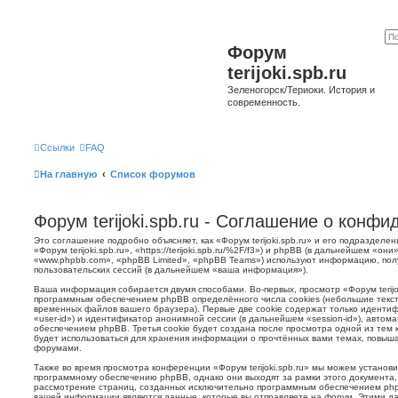
Форум
terijoki.spb.ru
Зеленогорск/Териоки. История и
современность.
Ссылки
FAQ
На главную
Список форумов
Форум terijoki.spb.ru - Соглашение о конф
Это соглашение подробно объясняет, как «Форум terijoki.spb.ru» и его подразделе
«Форум terijoki.spb.ru», «https://terijoki.spb.ru/%2F/f3») и phpBB (в дальнейшем «
«www.phpbb.com», «phpBB Limited», «phpBB Teams») используют информацию, пол
пользовательских сессий (в дальнейшем «ваша информация»).
Ваша информация собирается двумя способами. Во-первых, просмотр «Форум terijok
программным обеспечением phpBB определённого числа cookies (небольшие текст
временных файлов вашего браузера). Первые две cookie содержат только иденти
«user-id») и идентификатор анонимной сессии (в дальнейшем «session-id»), авто
обеспечением phpBB. Третья cookie будет создана после просмотра одной из тем к
будет использоваться для хранения информации о прочтённых вами темах, повыша
форумами.
Также во время просмотра конференции «Форум terijoki.spb.ru» мы можем установи
программному обеспечению phpBB, однако они выходят за рамки этого документа,
рассмотрение страниц, созданных исключительно программным обеспечением ph
вашей информации являются данные, которые вы отправляете на форум. Этими да