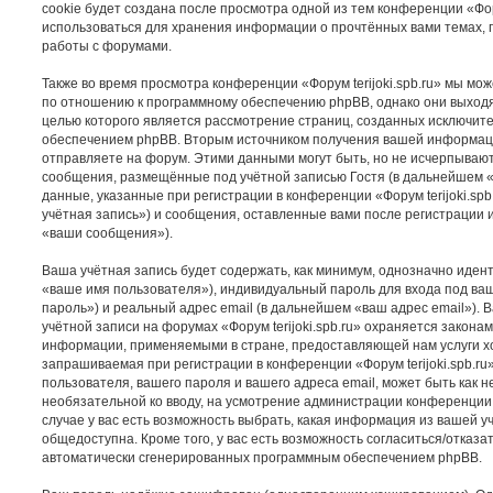
cookie будет создана после просмотра одной из тем конференции «Форум
использоваться для хранения информации о прочтённых вами темах, 
работы с форумами.
Также во время просмотра конференции «Форум terijoki.spb.ru» мы мож
по отношению к программному обеспечению phpBB, однако они выходят
целью которого является рассмотрение страниц, созданных исключи
обеспечением phpBB. Вторым источником получения вашей информац
отправляете на форум. Этими данными могут быть, но не исчерпываю
сообщения, размещённые под учётной записью Гостя (в дальнейшем 
данные, указанные при регистрации в конференции «Форум terijoki.sp
учётная запись») и сообщения, оставленные вами после регистрации 
«ваши сообщения»).
Ваша учётная запись будет содержать, как минимум, однозначно иде
«ваше имя пользователя»), индивидуальный пароль для входа под ва
пароль») и реальный адрес email (в дальнейшем «ваш адрес email»).
учётной записи на форумах «Форум terijoki.spb.ru» охраняется закон
информации, применяемыми в стране, предоставляющей нам услуги х
запрашиваемая при регистрации в конференции «Форум terijoki.spb.ru
пользователя, вашего пароля и вашего адреса email, может быть как н
необязательной ко вводу, на усмотрение администрации конференции «
случае у вас есть возможность выбрать, какая информация из вашей у
общедоступна. Кроме того, у вас есть возможность согласиться/отказа
автоматически сгенерированных программным обеспечением phpBB.