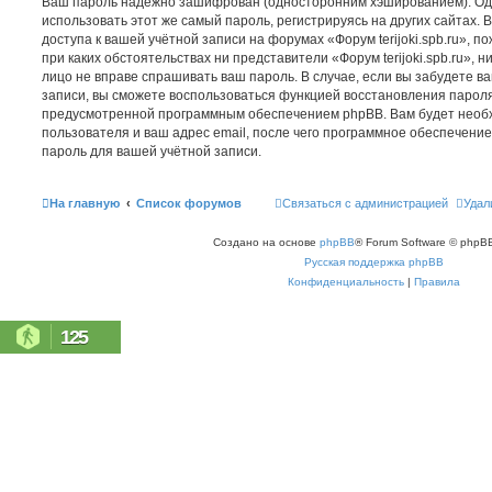
Ваш пароль надёжно зашифрован (односторонним хэшированием). Од
использовать этот же самый пароль, регистрируясь на других сайтах.
доступа к вашей учётной записи на форумах «Форум terijoki.spb.ru», по
при каких обстоятельствах ни представители «Форум terijoki.spb.ru», ни
лицо не вправе спрашивать ваш пароль. В случае, если вы забудете в
записи, вы сможете воспользоваться функцией восстановления парол
предусмотренной программным обеспечением phpBB. Вам будет необ
пользователя и ваш адрес email, после чего программное обеспечени
пароль для вашей учётной записи.
На главную
Список форумов
Связаться с администрацией
Удал
Создано на основе
phpBB
® Forum Software © phpBB
Русская поддержка phpBB
Конфиденциальность
|
Правила
125