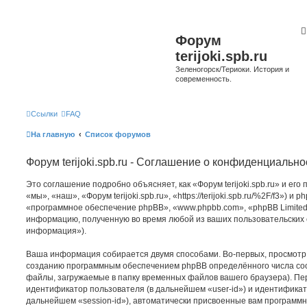
Форум
terijoki.spb.ru
Зеленогорск/Териоки. История и
современность.
Ссылки
FAQ
На главную
Список форумов
Форум terijoki.spb.ru - Соглашение о конфиденциально
Это соглашение подробно объясняет, как «Форум terijoki.spb.ru» и ег
«мы», «наш», «Форум terijoki.spb.ru», «https://terijoki.spb.ru/%2F/f3») и
«программное обеспечение phpBB», «www.phpbb.com», «phpBB Limited
информацию, полученную во время любой из ваших пользовательских
информация»).
Ваша информация собирается двумя способами. Во-первых, просмотр «Ф
созданию программным обеспечением phpBB определённого числа coo
файлы, загружаемые в папку временных файлов вашего браузера). Пер
идентификатор пользователя (в дальнейшем «user-id») и идентификат
дальнейшем «session-id»), автоматически присвоенные вам программ