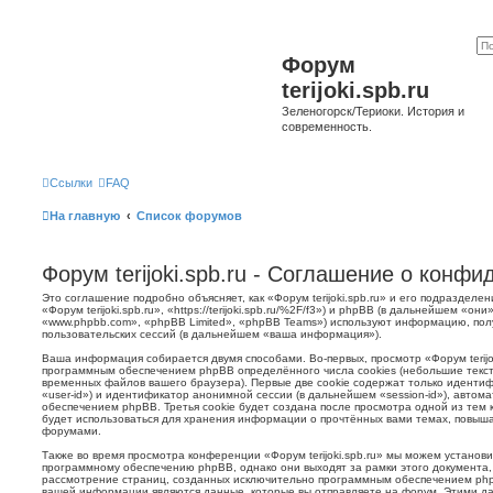
Форум
terijoki.spb.ru
Зеленогорск/Териоки. История и
современность.
Ссылки
FAQ
На главную
Список форумов
Форум terijoki.spb.ru - Соглашение о конф
Это соглашение подробно объясняет, как «Форум terijoki.spb.ru» и его подразделе
«Форум terijoki.spb.ru», «https://terijoki.spb.ru/%2F/f3») и phpBB (в дальнейшем «
«www.phpbb.com», «phpBB Limited», «phpBB Teams») используют информацию, пол
пользовательских сессий (в дальнейшем «ваша информация»).
Ваша информация собирается двумя способами. Во-первых, просмотр «Форум terijok
программным обеспечением phpBB определённого числа cookies (небольшие текст
временных файлов вашего браузера). Первые две cookie содержат только иденти
«user-id») и идентификатор анонимной сессии (в дальнейшем «session-id»), авто
обеспечением phpBB. Третья cookie будет создана после просмотра одной из тем к
будет использоваться для хранения информации о прочтённых вами темах, повыша
форумами.
Также во время просмотра конференции «Форум terijoki.spb.ru» мы можем установи
программному обеспечению phpBB, однако они выходят за рамки этого документа,
рассмотрение страниц, созданных исключительно программным обеспечением ph
вашей информации являются данные, которые вы отправляете на форум. Этими да