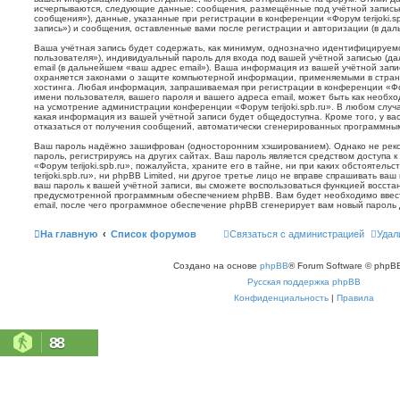
исчерпываются, следующие данные: сообщения, размещённые под учётной запись
сообщения»), данные, указанные при регистрации в конференции «Форум terijoki.s
запись») и сообщения, оставленные вами после регистрации и авторизации (в да
Ваша учётная запись будет содержать, как минимум, однозначно идентифицируем
пользователя»), индивидуальный пароль для входа под вашей учётной записью (д
email (в дальнейшем «ваш адрес email»). Ваша информация из вашей учётной запис
охраняется законами о защите компьютерной информации, применяемыми в стран
хостинга. Любая информация, запрашиваемая при регистрации в конференции «Фору
имени пользователя, вашего пароля и вашего адреса email, может быть как необхо
на усмотрение администрации конференции «Форум terijoki.spb.ru». В любом случа
какая информация из вашей учётной записи будет общедоступна. Кроме того, у вас
отказаться от получения сообщений, автоматически сгенерированных программн
Ваш пароль надёжно зашифрован (односторонним хэшированием). Однако не реко
пароль, регистрируясь на других сайтах. Ваш пароль является средством доступа 
«Форум terijoki.spb.ru», пожалуйста, храните его в тайне, ни при каких обстоятел
terijoki.spb.ru», ни phpBB Limited, ни другое третье лицо не вправе спрашивать ваш
ваш пароль к вашей учётной записи, вы сможете воспользоваться функцией восст
предусмотренной программным обеспечением phpBB. Вам будет необходимо ввест
email, после чего программное обеспечение phpBB сгенерирует вам новый пароль 
На главную
Список форумов
Связаться с администрацией
Удал
Создано на основе
phpBB
® Forum Software © phpBB
Русская поддержка phpBB
Конфиденциальность
|
Правила
88