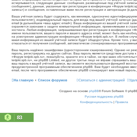
исчерпываются, следующие данные: сообщения, размещённые под учётной запись
сообщения»), данные, указанные при регистрации в конференции «Форум terijoki.s
запись») и сообщения, оставленные вами после регистрации и авторизации (в да
Ваша учётная запись будет содержать, как минимум, однозначно идентифицируем
пользователя»), индивидуальный пароль для входа под вашей учётной записью (д
email (в дальнейшем «ваш адрес email»). Ваша информация из вашей учётной запис
охраняется законами о защите компьютерной информации, применяемыми в стран
хостинга. Любая информация, запрашиваемая при регистрации в конференции «Фору
имени пользователя, вашего пароля и вашего адреса email, может быть как необхо
на усмотрение администрации конференции «Форум terijoki.spb.ru». В любом случа
какая информация из вашей учётной записи будет общедоступна. Кроме того, у вас
отказаться от получения сообщений, автоматически сгенерированных программн
Ваш пароль надёжно зашифрован (односторонним хэшированием). Однако не реко
пароль, регистрируясь на других сайтах. Ваш пароль является средством доступа 
«Форум terijoki.spb.ru», пожалуйста, храните его в тайне, ни при каких обстоятел
terijoki.spb.ru», ни phpBB Limited, ни другое третье лицо не вправе спрашивать ваш
ваш пароль к вашей учётной записи, вы сможете воспользоваться функцией восст
предусмотренной программным обеспечением phpBB. Вам будет необходимо ввест
email, после чего программное обеспечение phpBB сгенерирует вам новый пароль 
На главную
Список форумов
Связаться с администрацией
Удал
Создано на основе
phpBB
® Forum Software © phpBB
Русская поддержка phpBB
Конфиденциальность
|
Правила
83