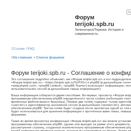
Форум
terijoki.spb.ru
Зеленогорск/Териоки. История и
современность.
Ссылки
FAQ
На главную
Список форумов
Форум terijoki.spb.ru - Соглашение о конф
Это соглашение подробно объясняет, как «Форум terijoki.spb.ru» и его подразделе
«Форум terijoki.spb.ru», «https://terijoki.spb.ru/%2F/f3») и phpBB (в дальнейшем «
«www.phpbb.com», «phpBB Limited», «phpBB Teams») используют информацию, пол
пользовательских сессий (в дальнейшем «ваша информация»).
Ваша информация собирается двумя способами. Во-первых, просмотр «Форум terijok
программным обеспечением phpBB определённого числа cookies (небольшие текст
временных файлов вашего браузера). Первые две cookie содержат только иденти
«user-id») и идентификатор анонимной сессии (в дальнейшем «session-id»), авто
обеспечением phpBB. Третья cookie будет создана после просмотра одной из тем к
будет использоваться для хранения информации о прочтённых вами темах, повыша
форумами.
Также во время просмотра конференции «Форум terijoki.spb.ru» мы можем установи
программному обеспечению phpBB, однако они выходят за рамки этого документа,
рассмотрение страниц, созданных исключительно программным обеспечением ph
вашей информации являются данные, которые вы отправляете на форум. Этими да