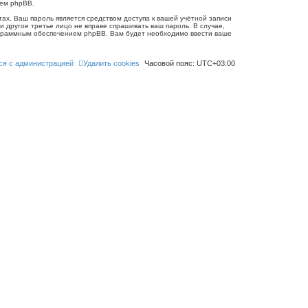
ием phpBB.
ах. Ваш пароль является средством доступа к вашей учётной записи
 ни другое третье лицо не вправе спрашивать ваш пароль. В случае,
рограммным обеспечением phpBB. Вам будет необходимо ввести ваше
ся с администрацией
Удалить cookies
Часовой пояс:
UTC+03:00