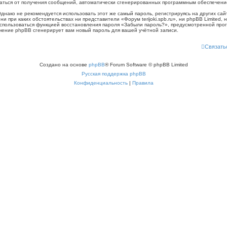
казаться от получения сообщений, автоматически сгенерированных программным обеспечен
ко не рекомендуется использовать этот же самый пароль, регистрируясь на других сайт
, ни при каких обстоятельствах ни представители «Форум terijoki.spb.ru», ни phpBB Limited,
воспользоваться функцией восстановления пароля «Забыли пароль?», предусмотренной п
ечение phpBB сгенерирует вам новый пароль для вашей учётной записи.
Связать
Создано на основе
phpBB
® Forum Software © phpBB Limited
Русская поддержка phpBB
Конфиденциальность
|
Правила