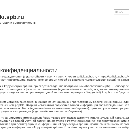
ki.spb.ru
стория и современность.
 о конфиденциальности
о подразделения (в дальнейшем «мы», «наш», «Форум terijoki.spb.ru», «https://terijoki.spb
ьзуют информацию, полученную во время любой из ваших пользовательских сессий (в дал
 «Форум terijoki.spb.ru» приведёт к созданию программным обеспечением phpBB определё
жат только идентификатор пользователя (в дальнейшем «user-id») и идентификатор аноним
дет создана после просмотра одной из тем конференции «Форум terijoki.spb.ru» и будет
можем установить cookies, внешние по отношению к программному обеспечению phpBB, одна
печением phpBB. Вторым источником получения вашей информации являются данные, кото
тной записью Гостя (в дальнейшем «анонимные сообщения»), данные, указанные при регис
страции и авторизации (в дальнейшем «ваши сообщения»).
ентифицируемое имя (в дальнейшем «ваше имя пользователя»), индивидуальный пароль для
рмация из вашей учётной записи на форумах «Форум terijoki.spb.ru» охраняется законам
емая при регистрации в конференции «Форум terijoki.spb.ru», кроме вашего имени пользо
трации конференции «Форум terijoki.spb.ru». В любом случае у вас есть возможность выб