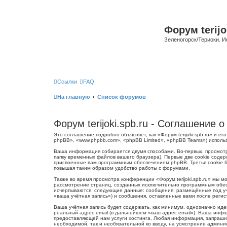
Форум terijo
Зеленогорск/Териоки. И
Ссылки
FAQ
На главную
Список форумов
Форум terijoki.spb.ru - Соглашение
Это соглашение подробно объясняет, как «Форум terijoki.spb.ru» и ег
phpBB», «www.phpbb.com», «phpBB Limited», «phpBB Teams») испол
Ваша информация собирается двумя способами. Во-первых, просмотр
папку временных файлов вашего браузера). Первые две cookie содер
присвоенные вам программным обеспечением phpBB. Третья cookie бу
повышая таким образом удобство работы с форумами.
Также во время просмотра конференции «Форум terijoki.spb.ru» мы 
рассмотрение страниц, созданных исключительно программным обес
исчерпываются, следующие данные: сообщения, размещённые под учё
«ваша учётная запись») и сообщения, оставленные вами после реги
Ваша учётная запись будет содержать, как минимум, однозначно ид
реальный адрес email (в дальнейшем «ваш адрес email»). Ваша инфо
предоставляющей нам услуги хостинга. Любая информация, запрашива
необходимой, так и необязательной ко вводу, на усмотрение админис