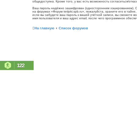
общедоступна. Кроме того, у вас есть возможность согласиться/от
Ваш пароль надёжно зашифрован (односторонним хэшированием). Одна
на форумах «Форум terijoki.spb.ru», пожалуйста, храните его в тайне
если вы забудете ваш пароль к вашей учётной записи, вы сможете 
имя пользователя и ваш адрес email, после чего программное обесп
На главную
Список форумов
122