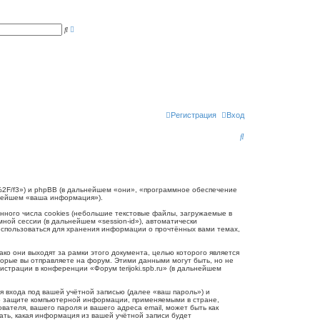
Р
П
а
о
с
и
ш
с
и
к
р
е
н
н
ы
й
п
Регистрация
Вход
о
и
П
с
к
о
и
с
.ru/%2F/f3») и phpBB (в дальнейшем «они», «программное обеспечение
ьнейшем «ваша информация»).
к
нного числа cookies (небольшие текстовые файлы, загружаемые в
ной сессии (в дальнейшем «session-id»), автоматически
 использоваться для хранения информации о прочтённых вами темах,
ко они выходят за рамки этого документа, целью которого является
рые вы отправляете на форум. Этими данными могут быть, но не
трации в конференции «Форум terijoki.spb.ru» (в дальнейшем
 входа под вашей учётной записью (далее «ваш пароль») и
и о защите компьютерной информации, применяемыми в стране,
вателя, вашего пароля и вашего адреса email, может быть как
рать, какая информация из вашей учётной записи будет