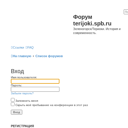
Форум
terijoki.spb.ru
Зеленогорск/Териоки. История и
современность.
Ссылки
FAQ
На главную
Список форумов
Вход
Имя пользователя:
Пароль:
Забыли пароль?
Запомнить меня
Скрыть моё пребывание на конференции в этот раз
РЕГИСТРАЦИЯ