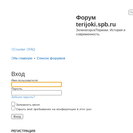
Форум
terijoki.spb.ru
Зеленогорск/Териоки. История и
современность.
Ссылки
FAQ
На главную
Список форумов
Вход
Имя пользователя:
Пароль:
Забыли пароль?
Запомнить меня
Скрыть моё пребывание на конференции в этот раз
РЕГИСТРАЦИЯ