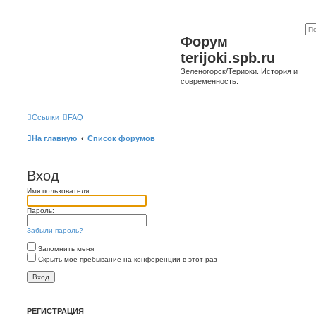
Форум
terijoki.spb.ru
Зеленогорск/Териоки. История и
современность.
Ссылки
FAQ
На главную
Список форумов
Вход
Имя пользователя:
Пароль:
Забыли пароль?
Запомнить меня
Скрыть моё пребывание на конференции в этот раз
РЕГИСТРАЦИЯ