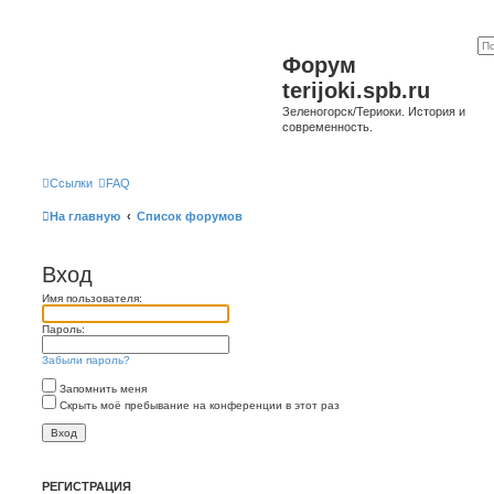
Форум
terijoki.spb.ru
Зеленогорск/Териоки. История и
современность.
Ссылки
FAQ
На главную
Список форумов
Вход
Имя пользователя:
Пароль:
Забыли пароль?
Запомнить меня
Скрыть моё пребывание на конференции в этот раз
РЕГИСТРАЦИЯ