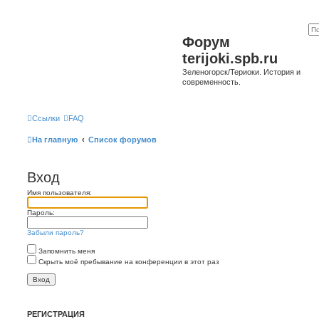
Форум
terijoki.spb.ru
Зеленогорск/Териоки. История и
современность.
Ссылки
FAQ
На главную
Список форумов
Вход
Имя пользователя:
Пароль:
Забыли пароль?
Запомнить меня
Скрыть моё пребывание на конференции в этот раз
РЕГИСТРАЦИЯ