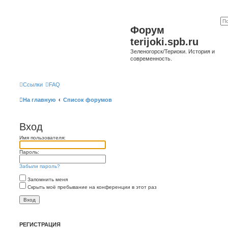
Форум
terijoki.spb.ru
Зеленогорск/Териоки. История и
современность.
Ссылки
FAQ
На главную
Список форумов
Вход
Имя пользователя:
Пароль:
Забыли пароль?
Запомнить меня
Скрыть моё пребывание на конференции в этот раз
РЕГИСТРАЦИЯ