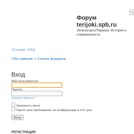
Форум
terijoki.spb.ru
Зеленогорск/Териоки. История и
современность.
Ссылки
FAQ
На главную
Список форумов
Вход
Имя пользователя:
Пароль:
Забыли пароль?
Запомнить меня
Скрыть моё пребывание на конференции в этот раз
РЕГИСТРАЦИЯ