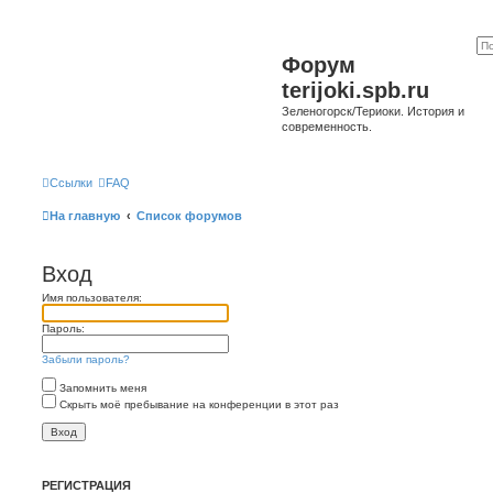
Форум
terijoki.spb.ru
Зеленогорск/Териоки. История и
современность.
Ссылки
FAQ
На главную
Список форумов
Вход
Имя пользователя:
Пароль:
Забыли пароль?
Запомнить меня
Скрыть моё пребывание на конференции в этот раз
РЕГИСТРАЦИЯ