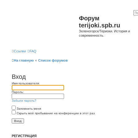
Форум
terijoki.spb.ru
Зеленогорск/Териоки. История и
современность.
Ссылки
FAQ
На главную
Список форумов
Вход
Имя пользователя:
Пароль:
Забыли пароль?
Запомнить меня
Скрыть моё пребывание на конференции в этот раз
РЕГИСТРАЦИЯ