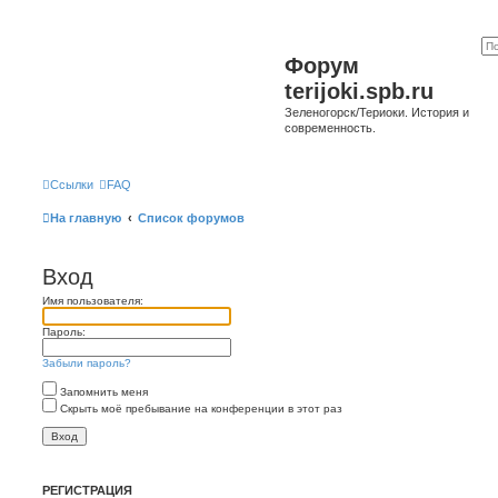
Форум
terijoki.spb.ru
Зеленогорск/Териоки. История и
современность.
Ссылки
FAQ
На главную
Список форумов
Вход
Имя пользователя:
Пароль:
Забыли пароль?
Запомнить меня
Скрыть моё пребывание на конференции в этот раз
РЕГИСТРАЦИЯ