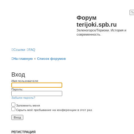
Форум
terijoki.spb.ru
Зеленогорск/Териоки. История и
современность.
Ссылки
FAQ
На главную
Список форумов
Вход
Имя пользователя:
Пароль:
Забыли пароль?
Запомнить меня
Скрыть моё пребывание на конференции в этот раз
РЕГИСТРАЦИЯ