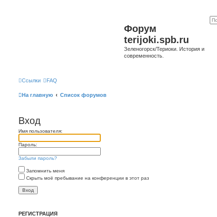
Форум
terijoki.spb.ru
Зеленогорск/Териоки. История и
современность.
Ссылки
FAQ
На главную
Список форумов
Вход
Имя пользователя:
Пароль:
Забыли пароль?
Запомнить меня
Скрыть моё пребывание на конференции в этот раз
РЕГИСТРАЦИЯ