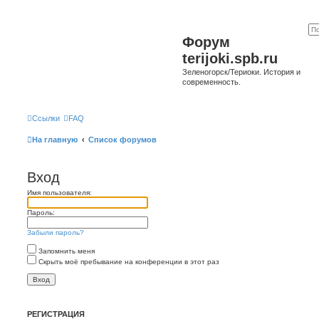
Форум
terijoki.spb.ru
Зеленогорск/Териоки. История и
современность.
Ссылки
FAQ
На главную
Список форумов
Вход
Имя пользователя:
Пароль:
Забыли пароль?
Запомнить меня
Скрыть моё пребывание на конференции в этот раз
РЕГИСТРАЦИЯ