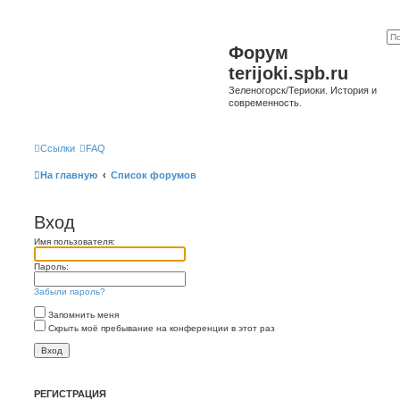
Форум
terijoki.spb.ru
Зеленогорск/Териоки. История и
современность.
Ссылки
FAQ
На главную
Список форумов
Вход
Имя пользователя:
Пароль:
Забыли пароль?
Запомнить меня
Скрыть моё пребывание на конференции в этот раз
РЕГИСТРАЦИЯ