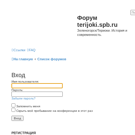
Форум
terijoki.spb.ru
Зеленогорск/Териоки. История и
современность.
Ссылки
FAQ
На главную
Список форумов
Вход
Имя пользователя:
Пароль:
Забыли пароль?
Запомнить меня
Скрыть моё пребывание на конференции в этот раз
РЕГИСТРАЦИЯ