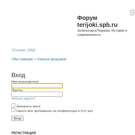
Форум
terijoki.spb.ru
Зеленогорск/Териоки. История и
современность.
Ссылки
FAQ
На главную
Список форумов
Вход
Имя пользователя:
Пароль:
Забыли пароль?
Запомнить меня
Скрыть моё пребывание на конференции в этот раз
РЕГИСТРАЦИЯ