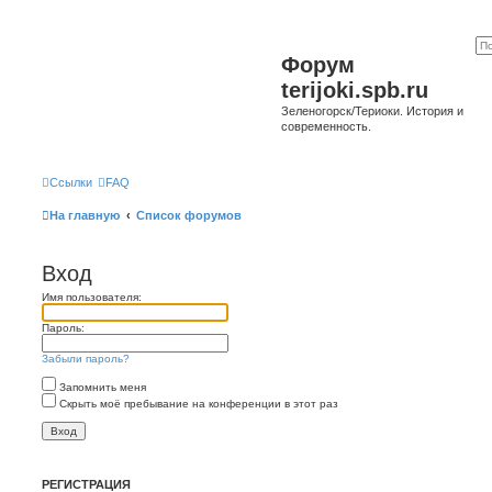
Форум
terijoki.spb.ru
Зеленогорск/Териоки. История и
современность.
Ссылки
FAQ
На главную
Список форумов
Вход
Имя пользователя:
Пароль:
Забыли пароль?
Запомнить меня
Скрыть моё пребывание на конференции в этот раз
РЕГИСТРАЦИЯ