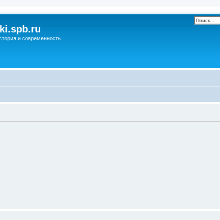
ki.spb.ru
стория и современность.