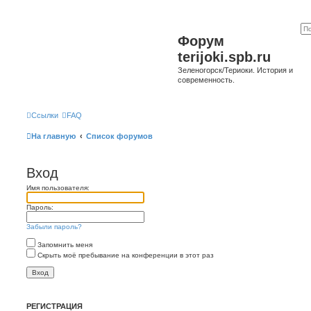
Форум
terijoki.spb.ru
Зеленогорск/Териоки. История и
современность.
Ссылки
FAQ
На главную
Список форумов
Вход
Имя пользователя:
Пароль:
Забыли пароль?
Запомнить меня
Скрыть моё пребывание на конференции в этот раз
РЕГИСТРАЦИЯ