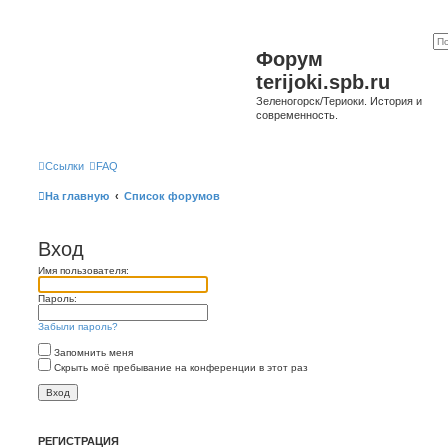
Форум
terijoki.spb.ru
Зеленогорск/Териоки. История и
современность.
Ссылки
FAQ
На главную
Список форумов
Вход
Имя пользователя:
Пароль:
Забыли пароль?
Запомнить меня
Скрыть моё пребывание на конференции в этот раз
РЕГИСТРАЦИЯ