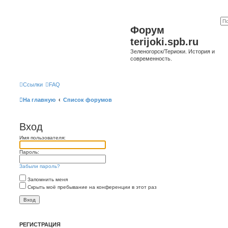
Форум
terijoki.spb.ru
Зеленогорск/Териоки. История и
современность.
Ссылки
FAQ
На главную
Список форумов
Вход
Имя пользователя:
Пароль:
Забыли пароль?
Запомнить меня
Скрыть моё пребывание на конференции в этот раз
РЕГИСТРАЦИЯ