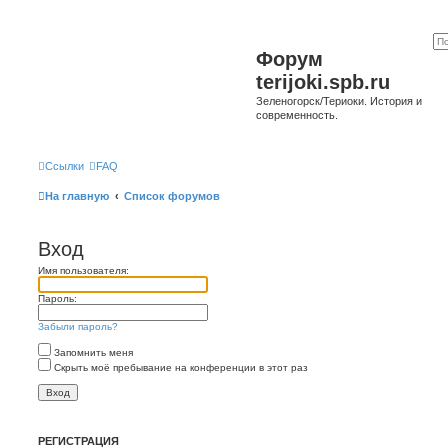
Форум
terijoki.spb.ru
Зеленогорск/Териоки. История и
современность.
Ссылки
FAQ
На главную
Список форумов
Вход
Имя пользователя:
Пароль:
Забыли пароль?
Запомнить меня
Скрыть моё пребывание на конференции в этот раз
РЕГИСТРАЦИЯ