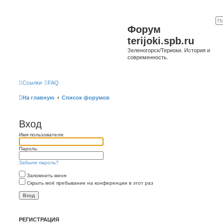
Форум
terijoki.spb.ru
Зеленогорск/Териоки. История и
современность.
Ссылки
FAQ
На главную
Список форумов
Вход
Имя пользователя:
Пароль:
Забыли пароль?
Запомнить меня
Скрыть моё пребывание на конференции в этот раз
РЕГИСТРАЦИЯ