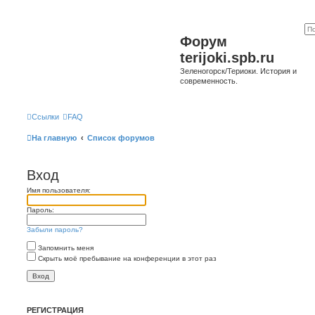
Форум
terijoki.spb.ru
Зеленогорск/Териоки. История и
современность.
Ссылки
FAQ
На главную
Список форумов
Вход
Имя пользователя:
Пароль:
Забыли пароль?
Запомнить меня
Скрыть моё пребывание на конференции в этот раз
РЕГИСТРАЦИЯ