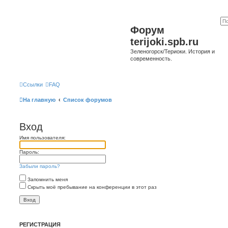
Форум
terijoki.spb.ru
Зеленогорск/Териоки. История и
современность.
Ссылки
FAQ
На главную
Список форумов
Вход
Имя пользователя:
Пароль:
Забыли пароль?
Запомнить меня
Скрыть моё пребывание на конференции в этот раз
РЕГИСТРАЦИЯ