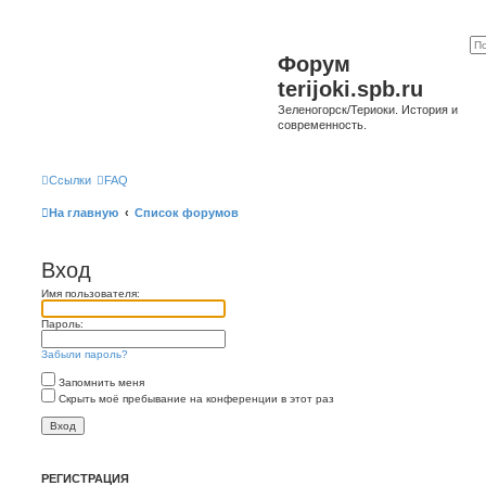
Форум
terijoki.spb.ru
Зеленогорск/Териоки. История и
современность.
Ссылки
FAQ
На главную
Список форумов
Вход
Имя пользователя:
Пароль:
Забыли пароль?
Запомнить меня
Скрыть моё пребывание на конференции в этот раз
РЕГИСТРАЦИЯ