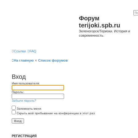
Форум
terijoki.spb.ru
Зеленогорск/Териоки. История и
современность.
Ссылки
FAQ
На главную
Список форумов
Вход
Имя пользователя:
Пароль:
Забыли пароль?
Запомнить меня
Скрыть моё пребывание на конференции в этот раз
РЕГИСТРАЦИЯ