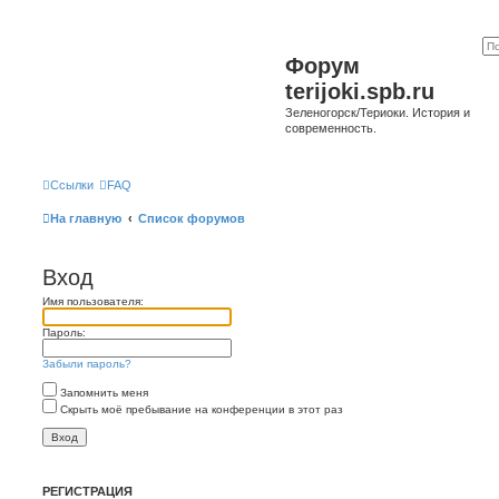
Форум
terijoki.spb.ru
Зеленогорск/Териоки. История и
современность.
Ссылки
FAQ
На главную
Список форумов
Вход
Имя пользователя:
Пароль:
Забыли пароль?
Запомнить меня
Скрыть моё пребывание на конференции в этот раз
РЕГИСТРАЦИЯ