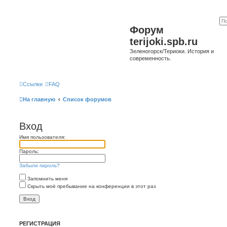
Форум
terijoki.spb.ru
Зеленогорск/Териоки. История и
современность.
Ссылки
FAQ
На главную
Список форумов
Вход
Имя пользователя:
Пароль:
Забыли пароль?
Запомнить меня
Скрыть моё пребывание на конференции в этот раз
РЕГИСТРАЦИЯ