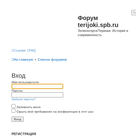
Форум
terijoki.spb.ru
Зеленогорск/Териоки. История и
современность.
Ссылки
FAQ
На главную
Список форумов
Вход
Имя пользователя:
Пароль:
Забыли пароль?
Запомнить меня
Скрыть моё пребывание на конференции в этот раз
РЕГИСТРАЦИЯ