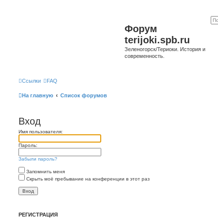
Форум
terijoki.spb.ru
Зеленогорск/Териоки. История и
современность.
Ссылки
FAQ
На главную
Список форумов
Вход
Имя пользователя:
Пароль:
Забыли пароль?
Запомнить меня
Скрыть моё пребывание на конференции в этот раз
РЕГИСТРАЦИЯ