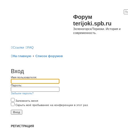
Форум
terijoki.spb.ru
Зеленогорск/Териоки. История и
современность.
Ссылки
FAQ
На главную
Список форумов
Вход
Имя пользователя:
Пароль:
Забыли пароль?
Запомнить меня
Скрыть моё пребывание на конференции в этот раз
РЕГИСТРАЦИЯ