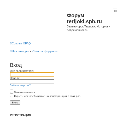
Форум
terijoki.spb.ru
Зеленогорск/Териоки. История и
современность.
Ссылки
FAQ
На главную
Список форумов
Вход
Имя пользователя:
Пароль:
Забыли пароль?
Запомнить меня
Скрыть моё пребывание на конференции в этот раз
РЕГИСТРАЦИЯ