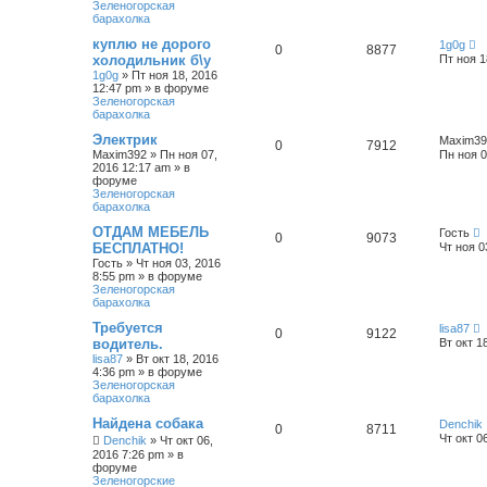
Зеленогорская
барахолка
куплю не дорого
1g0g
0
8877
холодильник б\у
Пт ноя 1
1g0g
»
Пт ноя 18, 2016
12:47 pm
» в форуме
Зеленогорская
барахолка
Электрик
Maxim39
0
7912
Maxim392
»
Пн ноя 07,
Пн ноя 0
2016 12:17 am
» в
форуме
Зеленогорская
барахолка
ОТДАМ МЕБЕЛЬ
Гость
0
9073
БЕСПЛАТНО!
Чт ноя 0
Гость
»
Чт ноя 03, 2016
8:55 pm
» в форуме
Зеленогорская
барахолка
Требуется
lisa87
0
9122
водитель.
Вт окт 1
lisa87
»
Вт окт 18, 2016
4:36 pm
» в форуме
Зеленогорская
барахолка
Найдена собака
Denchik
0
8711
Чт окт 0
Denchik
»
Чт окт 06,
2016 7:26 pm
» в
форуме
Зеленогорские