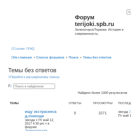
Форум
terijoki.spb.ru
Зеленогорск/Териоки. История и
современность.
Ссылки
FAQ
На главную
Список форумов
Поиск
Темы без ответов
Темы без ответов
Перейти к расширенному поиску
П
Р
о
а
и
с
Найдено более 1000 результатов
с
ш
к
и
р
ТЕМЫ
ОТВЕТЫ
ПРОСМОТРЫ
ПОСЛЕД
е
н
ищу экстрасенса
звезда
0
3271
н
д.помощи
Пт май 1
ы
звезда
»
Пт май 12,
й
2017 4:30 pm
» в
п
форуме
о
Зеленогорская
и