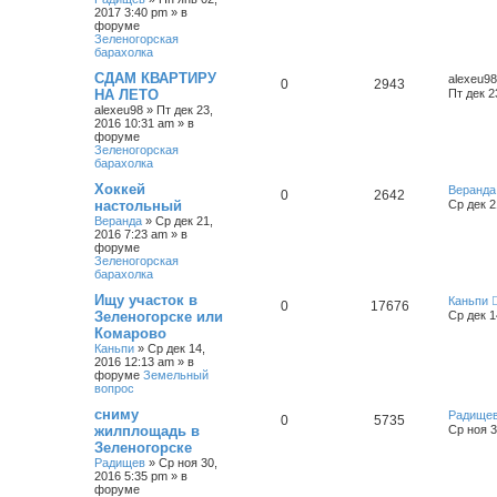
2017 3:40 pm
» в
форуме
Зеленогорская
барахолка
СДАМ КВАРТИРУ
alexeu98
0
2943
НА ЛЕТО
Пт дек 2
alexeu98
»
Пт дек 23,
2016 10:31 am
» в
форуме
Зеленогорская
барахолка
Хоккей
Веранда
0
2642
настольный
Ср дек 2
Веранда
»
Ср дек 21,
2016 7:23 am
» в
форуме
Зеленогорская
барахолка
Ищу участок в
Каньпи
0
17676
Зеленогорске или
Ср дек 1
Комарово
Каньпи
»
Ср дек 14,
2016 12:13 am
» в
форуме
Земельный
вопрос
сниму
Радище
0
5735
жилплощадь в
Ср ноя 3
Зеленогорске
Радищев
»
Ср ноя 30,
2016 5:35 pm
» в
форуме