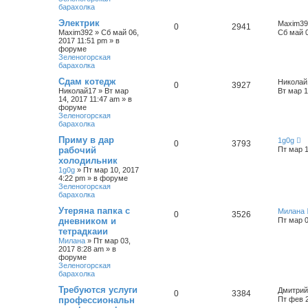
барахолка
с
к
Электрик
Maxim39
0
2941
Maxim392
»
Сб май 06,
Сб май 0
2017 11:51 pm
» в
форуме
Зеленогорская
барахолка
Сдам котедж
Николай
0
3927
Николай17
»
Вт мар
Вт мар 1
14, 2017 11:47 am
» в
форуме
Зеленогорская
барахолка
Приму в дар
1g0g
0
3793
рабочий
Пт мар 1
холодильник
1g0g
»
Пт мар 10, 2017
4:22 pm
» в форуме
Зеленогорская
барахолка
Утеряна папка с
Милана
0
3526
дневником и
Пт мар 0
тетрадкаии
Милана
»
Пт мар 03,
2017 8:28 am
» в
форуме
Зеленогорская
барахолка
Требуются услуги
Дмитри
0
3384
профессиональн
Пт фев 2