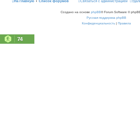
На главную
Список форумов
Связаться с администрацией
Удал
Создано на основе
phpBB
® Forum Software © phpBB
Русская поддержка phpBB
Конфиденциальность
|
Правила
74