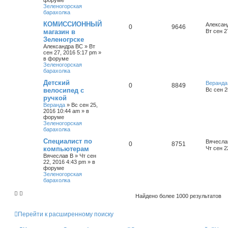
форуме
Зеленогорская
барахолка
КОМИССИОННЫЙ
Алексан
0
9646
магазин в
Вт сен 2
Зеленогрске
Александра ВС
»
Вт
сен 27, 2016 5:17 pm
»
в форуме
Зеленогорская
барахолка
Детский
Веранда
0
8849
велосипед с
Вс сен 2
ручкой
Веранда
»
Вс сен 25,
2016 10:44 am
» в
форуме
Зеленогорская
барахолка
Специалист по
Вячесла
0
8751
компьютерам
Чт сен 2
Вячеслав В
»
Чт сен
22, 2016 4:43 pm
» в
форуме
Зеленогорская
барахолка
Найдено более 1000 результатов
Перейти к расширенному поиску