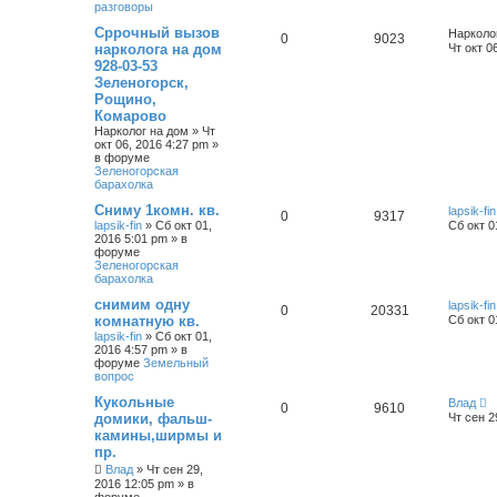
разговоры
Сррочный вызов
Нарколо
0
9023
нарколога на дом
Чт окт 0
928-03-53
Зеленогорск,
Рощино,
Комарово
Нарколог на дом
»
Чт
окт 06, 2016 4:27 pm
»
в форуме
Зеленогорская
барахолка
Сниму 1комн. кв.
lapsik-fin
0
9317
lapsik-fin
»
Сб окт 01,
Сб окт 0
2016 5:01 pm
» в
форуме
Зеленогорская
барахолка
снимим одну
lapsik-fin
0
20331
комнатную кв.
Сб окт 0
lapsik-fin
»
Сб окт 01,
2016 4:57 pm
» в
форуме
Земельный
вопрос
Кукольные
Влад
0
9610
домики, фальш-
Чт сен 2
камины,ширмы и
пр.
Влад
»
Чт сен 29,
2016 12:05 pm
» в