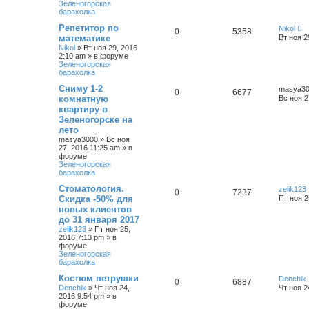
Зеленогорская
барахолка
Репетитор по
Nikol
0
5358
математике
Вт ноя 2
Nikol
»
Вт ноя 29, 2016
2:10 am
» в форуме
Зеленогорская
барахолка
Сниму 1-2
masya3
0
6677
комнатную
Вс ноя 2
квартиру в
Зеленогорске на
лето
masya3000
»
Вс ноя
27, 2016 11:25 am
» в
форуме
Зеленогорская
барахолка
Стоматология.
zelik123
0
7237
Скидка -50% для
Пт ноя 2
новых клиентов
до 31 января 2017
zelik123
»
Пт ноя 25,
2016 7:13 pm
» в
форуме
Зеленогорская
барахолка
Костюм петрушки
Denchik
0
6887
Denchik
»
Чт ноя 24,
Чт ноя 2
2016 9:54 pm
» в
форуме