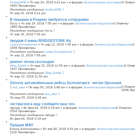
AndreySPB
»
Пт апр 20, 2018 4:41 pm
» в форуме
Зеленогорские разговоры
0
Отве
1660
Просмотры
Последнее сообщение
AndreySPB
Пт апр 20, 2018 4:41 pm
В пекарню в Рощино требуются сотрудники
Гость
»
Чт апр 19, 2018 7:55 am
» в форуме
Зеленогорская барахолка
0
Ответы
1985
Просмотры
Последнее сообщение
Гость
Чт апр 19, 2018 7:55 am
продам 4 шины BRIDGESTONE б/у
Larisa Konashenok
»
Чт апр 12, 2018 7:05 pm
» в форуме
Зеленогорская барахолка
1839
Просмотры
Последнее сообщение
Larisa Konashenok
Чт апр 12, 2018 7:05 pm
ремонт печки голландки
Oleg Zzelek
»
Чт мар 22, 2018 11:50 am
» в форуме
Зеленогорские разговоры
0
Отв
1547
Просмотры
Последнее сообщение
Oleg Zzelek
Чт мар 22, 2018 11:50 am
Оплачу автомобильные рейсы Зеленогорск - метро Удельная
0
Ответ
ard_alan
»
Пн мар 05, 2018 3:48 am
» в форуме
Зеленогорская барахолка
2538
Пр
Последнее сообщение
ard_alan
Пн мар 05, 2018 3:48 am
экстрасенса ищу сообщите ваш тел.
звезда
»
Вс фев 04, 2018 4:19 pm
» в форуме
Зеленогорская барахолка
0
Ответы
2554
Просмотры
Последнее сообщение
звезда
Вс фев 04, 2018 4:19 pm
Продам МФУ
Елена Анатольевна
»
Вт янв 30, 2018 4:55 pm
» в форуме
Зеленогорская барахолка
2116
Просмотры