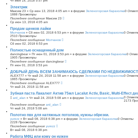
Чт июн 14, 2018 5:57 pm
с
Электрик
к
Максим 23
»
Ср июн 13, 2018 4:05 am
» в форуме
Зеленогорская барахолка
0
Отве
1888
Просмотры
Последнее сообщение
Максим 23
Ср июн 13, 2018 4:05 am
Продам щенков лайки
Молчанов
»
Сб июн 02, 2018 6:53 pm
» в форуме
Зеленогорская барахолка
0
Ответ
2510
Просмотры
Последнее сообщение
Молчанов
Сб июн 02, 2018 6:53 pm
Полностью оснащенный дом
dancingbear
»
Пт июн 01, 2018 3:53 pm
» в форуме
Зеленогорская барахолка
0
Отве
1905
Просмотры
Последнее сообщение
dancingbear
Пт июн 01, 2018 3:53 pm
ДОБРЫЙ ДЕНЬ ВСЕМ ЗАНИМАЮСЬ СДЕЛКАМИ ПО НЕДВИЖИМОСТИ
ALEX777
»
Чт май 24, 2018 11:58 am
» в форуме
Зеленогорская барахолка
0
Ответ
1865
Просмотры
Последнее сообщение
ALEX777
Чт май 24, 2018 11:58 am
Зубная паста Лакалют Актив 75мл Lacalut Activ, Basic, Multi-Effect д
0
Ответ
ard_alan
»
Чт май 24, 2018 5:08 am
» в форуме
Зеленогорская барахолка
2173
Пр
Последнее сообщение
ard_alan
Чт май 24, 2018 5:08 am
Полотно пвх для натяжных потолков, нужны обрезки.
yurezz
»
Вт май 08, 2018 6:38 pm
» в форуме
Зеленогорская барахолка
0
Ответы
2228
Просмотры
Последнее сообщение
yurezz
Вт май 08, 2018 6:38 pm
Работа МФЦ или кому он нужен