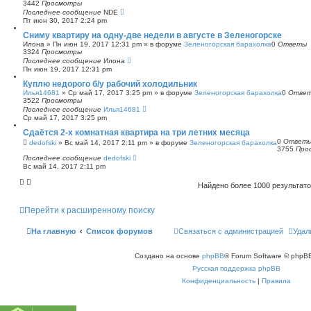
3442
Просмотры
Последнее сообщение
NDE
Пт июн 30, 2017 2:24 pm
Сниму квартиру на одну-две недели в августе в Зеленогорске
Илона
»
Пн июн 19, 2017 12:31 pm
» в форуме
Зеленогорская барахолка
0
Ответы
3324
Просмотры
Последнее сообщение
Илона
Пн июн 19, 2017 12:31 pm
Куплю недорого б/у рабочий холодильник
Илья14681
»
Ср май 17, 2017 3:25 pm
» в форуме
Зеленогорская барахолка
0
Отве
3522
Просмотры
Последнее сообщение
Илья14681
Ср май 17, 2017 3:25 pm
Сдаётся 2-х комнатная квартира на три летних месяца
0
Ответ
dedofski
»
Вс май 14, 2017 2:11 pm
» в форуме
Зеленогорская барахолка
3755
Про
Последнее сообщение
dedofski
Вс май 14, 2017 2:11 pm
Найдено более 1000 результат
Перейти к расширенному поиску
На главную
Список форумов
Связаться с администрацией
Удал
Создано на основе
phpBB
® Forum Software © phpBB
Русская поддержка phpBB
Конфиденциальность
|
Правила