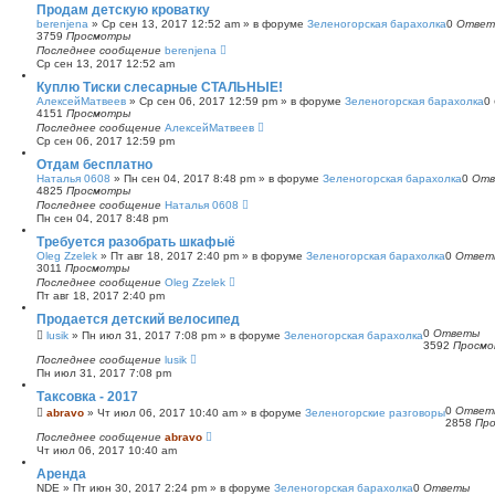
Продам детскую кроватку
berenjena
»
Ср сен 13, 2017 12:52 am
» в форуме
Зеленогорская барахолка
0
Ответ
3759
Просмотры
Последнее сообщение
berenjena
Ср сен 13, 2017 12:52 am
Куплю Тиски слесарные СТАЛЬНЫЕ!
АлексейМатвеев
»
Ср сен 06, 2017 12:59 pm
» в форуме
Зеленогорская барахолка
0
4151
Просмотры
Последнее сообщение
АлексейМатвеев
Ср сен 06, 2017 12:59 pm
Отдам бесплатно
Наталья 0608
»
Пн сен 04, 2017 8:48 pm
» в форуме
Зеленогорская барахолка
0
Отв
4825
Просмотры
Последнее сообщение
Наталья 0608
Пн сен 04, 2017 8:48 pm
Требуется разобрать шкафыё
Oleg Zzelek
»
Пт авг 18, 2017 2:40 pm
» в форуме
Зеленогорская барахолка
0
Ответ
3011
Просмотры
Последнее сообщение
Oleg Zzelek
Пт авг 18, 2017 2:40 pm
Продается детский велосипед
0
Ответы
lusik
»
Пн июл 31, 2017 7:08 pm
» в форуме
Зеленогорская барахолка
3592
Просм
Последнее сообщение
lusik
Пн июл 31, 2017 7:08 pm
Таксовка - 2017
0
Ответ
abravo
»
Чт июл 06, 2017 10:40 am
» в форуме
Зеленогорские разговоры
2858
Пр
Последнее сообщение
abravo
Чт июл 06, 2017 10:40 am
Аренда
NDE
»
Пт июн 30, 2017 2:24 pm
» в форуме
Зеленогорская барахолка
0
Ответы