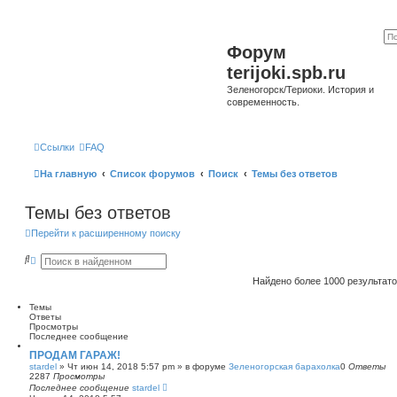
Форум
terijoki.spb.ru
Зеленогорск/Териоки. История и
современность.
Ссылки
FAQ
На главную
Список форумов
Поиск
Темы без ответов
Темы без ответов
Перейти к расширенному поиску
П
Р
о
а
и
с
Найдено более 1000 результат
с
ш
к
и
Темы
р
Ответы
е
Просмотры
н
Последнее сообщение
н
ы
ПРОДАМ ГАРАЖ!
й
stardel
»
Чт июн 14, 2018 5:57 pm
» в форуме
Зеленогорская барахолка
0
Ответы
п
2287
Просмотры
о
Последнее сообщение
stardel
и