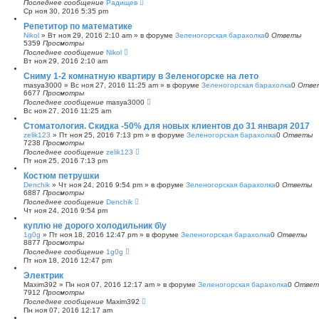
Последнее сообщение
Радищев
Ср ноя 30, 2016 5:35 pm
Репетитор по математике
Nikol
»
Вт ноя 29, 2016 2:10 am
» в форуме
Зеленогорская барахолка
0
Ответы
5359
Просмотры
Последнее сообщение
Nikol
Вт ноя 29, 2016 2:10 am
Сниму 1-2 комнатную квартиру в Зеленогорске на лето
masya3000
»
Вс ноя 27, 2016 11:25 am
» в форуме
Зеленогорская барахолка
0
Отве
6677
Просмотры
Последнее сообщение
masya3000
Вс ноя 27, 2016 11:25 am
Стоматология. Скидка -50% для новых клиентов до 31 января 2017
zelik123
»
Пт ноя 25, 2016 7:13 pm
» в форуме
Зеленогорская барахолка
0
Ответы
7238
Просмотры
Последнее сообщение
zelik123
Пт ноя 25, 2016 7:13 pm
Костюм петрушки
Denchik
»
Чт ноя 24, 2016 9:54 pm
» в форуме
Зеленогорская барахолка
0
Ответы
6887
Просмотры
Последнее сообщение
Denchik
Чт ноя 24, 2016 9:54 pm
куплю не дорого холодильник б\у
1g0g
»
Пт ноя 18, 2016 12:47 pm
» в форуме
Зеленогорская барахолка
0
Ответы
8877
Просмотры
Последнее сообщение
1g0g
Пт ноя 18, 2016 12:47 pm
Электрик
Maxim392
»
Пн ноя 07, 2016 12:17 am
» в форуме
Зеленогорская барахолка
0
Ответ
7912
Просмотры
Последнее сообщение
Maxim392
Пн ноя 07, 2016 12:17 am