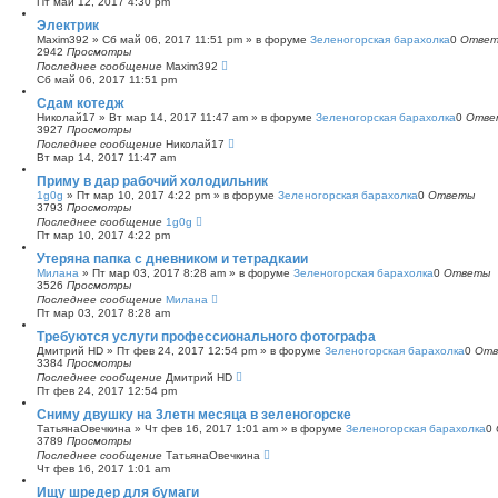
Пт май 12, 2017 4:30 pm
с
Электрик
к
Maxim392
»
Сб май 06, 2017 11:51 pm
» в форуме
Зеленогорская барахолка
0
Отве
2942
Просмотры
Последнее сообщение
Maxim392
Сб май 06, 2017 11:51 pm
Сдам котедж
Николай17
»
Вт мар 14, 2017 11:47 am
» в форуме
Зеленогорская барахолка
0
Отве
3927
Просмотры
Последнее сообщение
Николай17
Вт мар 14, 2017 11:47 am
Приму в дар рабочий холодильник
1g0g
»
Пт мар 10, 2017 4:22 pm
» в форуме
Зеленогорская барахолка
0
Ответы
3793
Просмотры
Последнее сообщение
1g0g
Пт мар 10, 2017 4:22 pm
Утеряна папка с дневником и тетрадкаии
Милана
»
Пт мар 03, 2017 8:28 am
» в форуме
Зеленогорская барахолка
0
Ответы
3526
Просмотры
Последнее сообщение
Милана
Пт мар 03, 2017 8:28 am
Требуются услуги профессионального фотографа
Дмитрий HD
»
Пт фев 24, 2017 12:54 pm
» в форуме
Зеленогорская барахолка
0
Отв
3384
Просмотры
Последнее сообщение
Дмитрий HD
Пт фев 24, 2017 12:54 pm
Сниму двушку на 3летн месяца в зеленогорске
ТатьянаОвечкина
»
Чт фев 16, 2017 1:01 am
» в форуме
Зеленогорская барахолка
0
3789
Просмотры
Последнее сообщение
ТатьянаОвечкина
Чт фев 16, 2017 1:01 am
Ищу шредер для бумаги