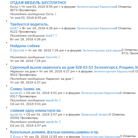
ОТДАМ МЕБЕЛЬ БЕСПЛАТНО!
Гость
»
Чт ноя 03, 2016 8:55 pm
» в форуме
Зеленогорская барахолка
0
Ответы
9073
Просмотры
Последнее сообщение
Гость
Чт ноя 03, 2016 8:55 pm
Требуется водитель.
lisa87
»
Вт окт 18, 2016 4:36 pm
» в форуме
Зеленогорская барахолка
0
Ответы
9122
Просмотры
Последнее сообщение
lisa87
Вт окт 18, 2016 4:36 pm
Найдена собака
0
Ответы
Denchik
»
Чт окт 06, 2016 7:26 pm
» в форуме
Зеленогорские разговоры
8711
Прос
Последнее сообщение
Denchik
Чт окт 06, 2016 7:26 pm
Сррочный вызов нарколога на дом 928-03-53 Зеленогорск, Рощино, 
Нарколог на дом
»
Чт окт 06, 2016 4:27 pm
» в форуме
Зеленогорская барахолка
0
О
9023
Просмотры
Последнее сообщение
Нарколог на дом
Чт окт 06, 2016 4:27 pm
Сниму 1комн. кв.
lapsik-fin
»
Сб окт 01, 2016 5:01 pm
» в форуме
Зеленогорская барахолка
0
Ответы
9317
Просмотры
Последнее сообщение
lapsik-fin
Сб окт 01, 2016 5:01 pm
снимим одну комнатную кв.
lapsik-fin
»
Сб окт 01, 2016 4:57 pm
» в форуме
Земельный вопрос
0
Ответы
20333
Просмотры
Последнее сообщение
lapsik-fin
Сб окт 01, 2016 4:57 pm
Кукольные домики, фальш-камины,ширмы и пр.
0
Ответы
Влад
»
Чт сен 29, 2016 12:05 pm
» в форуме
Зеленогорская барахолка