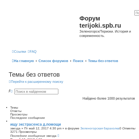
Форум
terijoki.spb.ru
Зеленогорск/Териоки. История и
современность.
Ссылки
FAQ
На главную
Список форумов
Поиск
Темы без ответов
Темы без ответов
Перейти к расширенному поиску
П
Р
о
а
и
с
Найдено более 1000 результатов
с
ш
к
и
Темы
р
Ответы
е
Просмотры
н
Последнее сообщение
н
ы
ищу экстрасенса д.помощи
й
звезда
»
Пт май 12, 2017 4:30 pm
» в форуме
Зеленогорская барахолка
0
Ответы
п
3271
Просмотры
о
Последнее сообщение
звезда
и