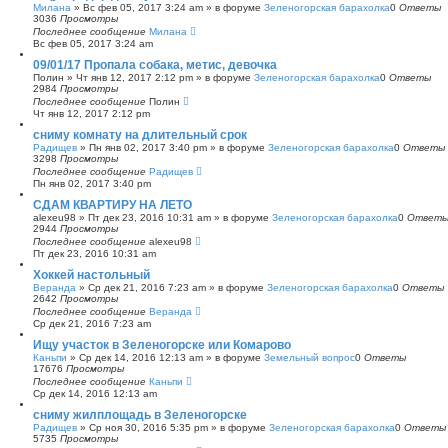
Милана
»
Вс фев 05, 2017 3:24 am
» в форуме
Зеленогорская барахолка
0
Ответы
3036
Просмотры
Последнее сообщение
Милана
Вс фев 05, 2017 3:24 am
09/01/17 Пропала собака, метис, девочка
Полин
»
Чт янв 12, 2017 2:12 pm
» в форуме
Зеленогорская барахолка
0
Ответы
2984
Просмотры
Последнее сообщение
Полин
Чт янв 12, 2017 2:12 pm
сниму комнату на длительный срок
Радищев
»
Пн янв 02, 2017 3:40 pm
» в форуме
Зеленогорская барахолка
0
Ответы
3298
Просмотры
Последнее сообщение
Радищев
Пн янв 02, 2017 3:40 pm
СДАМ КВАРТИРУ НА ЛЕТО
alexeu98
»
Пт дек 23, 2016 10:31 am
» в форуме
Зеленогорская барахолка
0
Ответ
2944
Просмотры
Последнее сообщение
alexeu98
Пт дек 23, 2016 10:31 am
Хоккей настольный
Веранда
»
Ср дек 21, 2016 7:23 am
» в форуме
Зеленогорская барахолка
0
Ответы
2642
Просмотры
Последнее сообщение
Веранда
Ср дек 21, 2016 7:23 am
Ищу участок в Зеленогорске или Комарово
Каньпи
»
Ср дек 14, 2016 12:13 am
» в форуме
Земельный вопрос
0
Ответы
17676
Просмотры
Последнее сообщение
Каньпи
Ср дек 14, 2016 12:13 am
сниму жилплощадь в Зеленогорске
Радищев
»
Ср ноя 30, 2016 5:35 pm
» в форуме
Зеленогорская барахолка
0
Ответы
5735
Просмотры