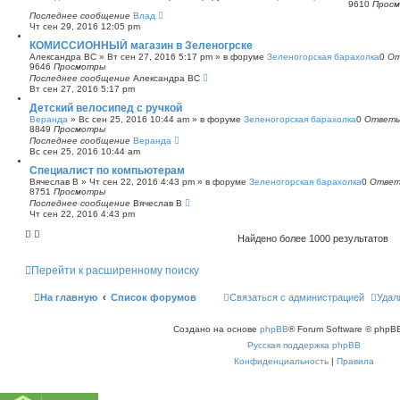
9610
Прос
Последнее сообщение
Влад
Чт сен 29, 2016 12:05 pm
КОМИССИОННЫЙ магазин в Зеленогрске
Александра ВС
»
Вт сен 27, 2016 5:17 pm
» в форуме
Зеленогорская барахолка
0
От
9646
Просмотры
Последнее сообщение
Александра ВС
Вт сен 27, 2016 5:17 pm
Детский велосипед с ручкой
Веранда
»
Вс сен 25, 2016 10:44 am
» в форуме
Зеленогорская барахолка
0
Ответ
8849
Просмотры
Последнее сообщение
Веранда
Вс сен 25, 2016 10:44 am
Специалист по компьютерам
Вячеслав В
»
Чт сен 22, 2016 4:43 pm
» в форуме
Зеленогорская барахолка
0
Отве
8751
Просмотры
Последнее сообщение
Вячеслав В
Чт сен 22, 2016 4:43 pm
Найдено более 1000 результатов
Перейти к расширенному поиску
На главную
Список форумов
Связаться с администрацией
Удал
Создано на основе
phpBB
® Forum Software © phpBB
Русская поддержка phpBB
Конфиденциальность
|
Правила