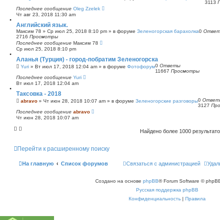
3113
Последнее сообщение
Oleg Zzelek
Чт авг 23, 2018 11:30 am
Английский язык.
Максим 78
»
Ср июл 25, 2018 8:10 pm
» в форуме
Зеленогорская барахолка
0
Отве
2716
Просмотры
Последнее сообщение
Максим 78
Ср июл 25, 2018 8:10 pm
Аланья (Турция) - город-побратим Зеленогорска
0
Ответы
Yuri
»
Вт июл 17, 2018 12:04 am
» в форуме
Фотофорум
11667
Просмотры
Последнее сообщение
Yuri
Вт июл 17, 2018 12:04 am
Таксовка - 2018
0
Ответ
abravo
»
Чт июн 28, 2018 10:07 am
» в форуме
Зеленогорские разговоры
3127
Пр
Последнее сообщение
abravo
Чт июн 28, 2018 10:07 am
Найдено более 1000 результат
Перейти к расширенному поиску
На главную
Список форумов
Связаться с администрацией
Удал
Создано на основе
phpBB
® Forum Software © phpBB
Русская поддержка phpBB
Конфиденциальность
|
Правила