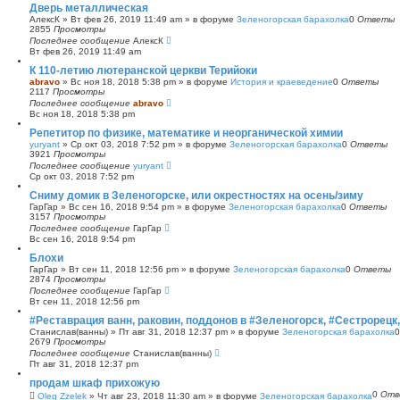
Дверь металлическая
АлексК
»
Вт фев 26, 2019 11:49 am
» в форуме
Зеленогорская барахолка
0
Ответы
2855
Просмотры
Последнее сообщение
АлексК
Вт фев 26, 2019 11:49 am
К 110-летию лютеранской церкви Терийоки
abravo
»
Вс ноя 18, 2018 5:38 pm
» в форуме
История и краеведение
0
Ответы
2117
Просмотры
Последнее сообщение
abravo
Вс ноя 18, 2018 5:38 pm
Репетитор по физике, математике и неорганической химии
yuryant
»
Ср окт 03, 2018 7:52 pm
» в форуме
Зеленогорская барахолка
0
Ответы
3921
Просмотры
Последнее сообщение
yuryant
Ср окт 03, 2018 7:52 pm
Сниму домик в Зеленогорске, или окрестностях на осень/зиму
ГарГар
»
Вс сен 16, 2018 9:54 pm
» в форуме
Зеленогорская барахолка
0
Ответы
3157
Просмотры
Последнее сообщение
ГарГар
Вс сен 16, 2018 9:54 pm
Блохи
ГарГар
»
Вт сен 11, 2018 12:56 pm
» в форуме
Зеленогорская барахолка
0
Ответы
2874
Просмотры
Последнее сообщение
ГарГар
Вт сен 11, 2018 12:56 pm
#Реставрация ванн, раковин, поддонов в #Зеленогорск, #Сестрорецк
Станислав(ванны)
»
Пт авг 31, 2018 12:37 pm
» в форуме
Зеленогорская барахолка
2679
Просмотры
Последнее сообщение
Станислав(ванны)
Пт авг 31, 2018 12:37 pm
продам шкаф прихожую
0
Отв
Oleg Zzelek
»
Чт авг 23, 2018 11:30 am
» в форуме
Зеленогорская барахолка