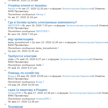
Пт ноя 06, 2020 12:29 pm
с
Утеряны ключи от машины
к
Alexey
»
Чт авг 27, 2020 11:33 pm
» в форуме
Зеленогорская барахолка
0
Ответы
9458
Просмотры
Последнее сообщение
Alexey
Чт авг 27, 2020 11:33 pm
Где в Зелике купить электронные компоненты?
NEPSTER
»
Вс июл 19, 2020 7:33 pm
» в форуме
Зеленогорские разговоры
0
Ответ
8702
Просмотры
Последнее сообщение
NEPSTER
Вс июл 19, 2020 7:33 pm
ищу кровельщика
larisa_konashenok
»
Ср июн 10, 2020 11:45 am
» в форуме
Зеленогорская барахолка
8444
Просмотры
Последнее сообщение
larisa_konashenok
Ср июн 10, 2020 11:45 am
Требуется электрик
mvkk
»
Пт май 15, 2020 6:27 pm
» в форуме
Зеленогорская барахолка
0
Ответы
9006
Просмотры
Последнее сообщение
mvkk
Пт май 15, 2020 6:27 pm
Помощь по хозяйству
Влад
»
Сб мар 28, 2020 10:09 am
» в форуме
Зеленогорская барахолка
0
Ответы
8614
Просмотры
Последнее сообщение
Влад
Сб мар 28, 2020 10:09 am
сдам 1к квартиру в Рощино
AndreySPB
»
Пн фев 17, 2020 12:36 pm
» в форуме
Зеленогорская барахолка
0
Отв
8960
Просмотры
Последнее сообщение
AndreySPB
Пн фев 17, 2020 12:36 pm
Телевизор