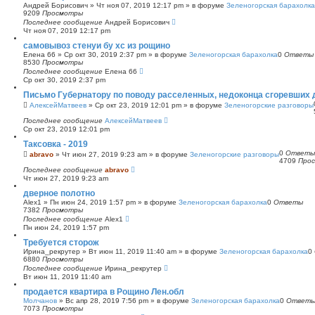
Андрей Борисович
»
Чт ноя 07, 2019 12:17 pm
» в форуме
Зеленогорская барахолка
9209
Просмотры
Последнее сообщение
Андрей Борисович
Чт ноя 07, 2019 12:17 pm
самовывоз стенуи бу хс из рощино
Елена 66
»
Ср окт 30, 2019 2:37 pm
» в форуме
Зеленогорская барахолка
0
Ответы
8530
Просмотры
Последнее сообщение
Елена 66
Ср окт 30, 2019 2:37 pm
Письмо Губернатору по поводу расселенных, недоконца сгоревших
АлексейМатвеев
»
Ср окт 23, 2019 12:01 pm
» в форуме
Зеленогорские разговоры
Последнее сообщение
АлексейМатвеев
Ср окт 23, 2019 12:01 pm
Таксовка - 2019
0
Ответы
abravo
»
Чт июн 27, 2019 9:23 am
» в форуме
Зеленогорские разговоры
4709
Про
Последнее сообщение
abravo
Чт июн 27, 2019 9:23 am
дверное полотно
Alex1
»
Пн июн 24, 2019 1:57 pm
» в форуме
Зеленогорская барахолка
0
Ответы
7382
Просмотры
Последнее сообщение
Alex1
Пн июн 24, 2019 1:57 pm
Требуется сторож
Ирина_рекрутер
»
Вт июн 11, 2019 11:40 am
» в форуме
Зеленогорская барахолка
0
6880
Просмотры
Последнее сообщение
Ирина_рекрутер
Вт июн 11, 2019 11:40 am
продается квартира в Рощино Лен.обл
Молчанов
»
Вс апр 28, 2019 7:56 pm
» в форуме
Зеленогорская барахолка
0
Ответ
7073
Просмотры