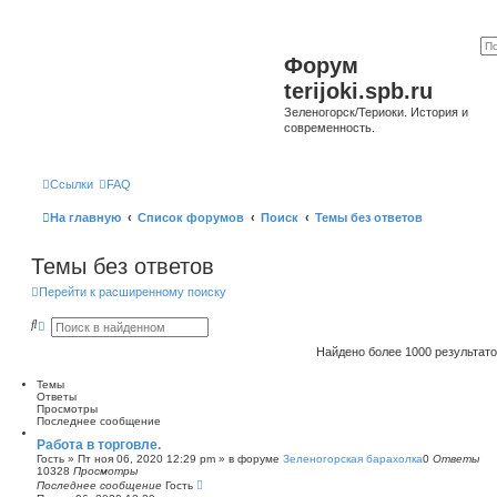
Форум
terijoki.spb.ru
Зеленогорск/Териоки. История и
современность.
Ссылки
FAQ
На главную
Список форумов
Поиск
Темы без ответов
Темы без ответов
Перейти к расширенному поиску
П
Р
о
а
и
с
Найдено более 1000 результат
с
ш
к
и
Темы
р
Ответы
е
Просмотры
н
Последнее сообщение
н
ы
Работа в торговле.
й
Гость
»
Пт ноя 06, 2020 12:29 pm
» в форуме
Зеленогорская барахолка
0
Ответы
п
10328
Просмотры
о
Последнее сообщение
Гость
и