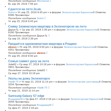
Последнее сообщение
Молчанов
Вс апр 28, 2019 7:56 pm
Сдается на лето 2к.кв.
Sokol
»
Чт апр 25, 2019 9:45 pm
» в форуме
Зеленогорская барахолка
0
Ответы
6396
Просмотры
Последнее сообщение
Sokol
Чт апр 25, 2019 9:45 pm
Сниму 1комнатную квартиру в Зеленогорске на лето
Дарья Гу.
»
Ср апр 10, 2019 2:39 pm
» в форуме
Зеленогорская барахолка
0
Ответы
6180
Просмотры
Последнее сообщение
Дарья Гу.
Ср апр 10, 2019 2:39 pm
Продаётся однокомнатная квартира в Рощино
abravo
»
Пт апр 05, 2019 9:00 pm
» в форуме
Зеленогорская барахолка
0
Ответы
4351
Просмотры
Последнее сообщение
abravo
Пт апр 05, 2019 9:00 pm
Семья снимет дачу на лето
Julia82
»
Ср мар 27, 2019 10:18 pm
» в форуме
Зеленогорская барахолка
0
Ответы
3901
Просмотры
Последнее сообщение
Julia82
Ср мар 27, 2019 10:18 pm
Уколы на дому Зеленогорск
Vitalik-75
»
Чт мар 21, 2019 11:14 pm
» в форуме
Зеленогорские разговоры
0
Ответ
3204
Просмотры
Последнее сообщение
Vitalik-75
Чт мар 21, 2019 11:14 pm
Samsung Galaxy S7 edge
ВладимирМ
»
Ср фев 27, 2019 2:18 pm
» в форуме
Зеленогорская барахолка
0
Отве
3056
Просмотры
Последнее сообщение
ВладимирМ
Ср фев 27, 2019 2:18 pm