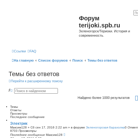
Форум
terijoki.spb.ru
Зеленогорск/Териоки. История и
современность.
Ссылки
FAQ
На главную
Список форумов
Поиск
Темы без ответов
Темы без ответов
Перейти к расширенному поиску
П
Р
о
а
и
с
Найдено более 1000 результатов
с
ш
к
и
Темы
р
Ответы
е
Просмотры
н
Последнее сообщение
н
ы
Электрик
й
Максим128
»
Сб сен 17, 2016 2:22 am
» в форуме
Зеленогорская барахолка
0
Отве
п
8703
Просмотры
о
Последнее сообщение
Максим128
и