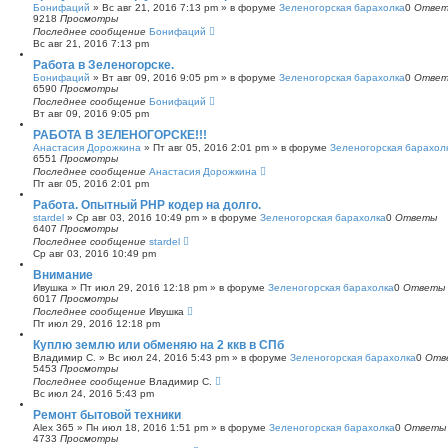
Бонифаций
»
Вс авг 21, 2016 7:13 pm
» в форуме
Зеленогорская барахолка
0
Отве
9218
Просмотры
Последнее сообщение
Бонифаций
Вс авг 21, 2016 7:13 pm
Работа в Зеленогорске.
Бонифаций
»
Вт авг 09, 2016 9:05 pm
» в форуме
Зеленогорская барахолка
0
Отве
6590
Просмотры
Последнее сообщение
Бонифаций
Вт авг 09, 2016 9:05 pm
РАБОТА В ЗЕЛЕНОГОРСКЕ!!!
Анастасия Дорожкина
»
Пт авг 05, 2016 2:01 pm
» в форуме
Зеленогорская барахол
6551
Просмотры
Последнее сообщение
Анастасия Дорожкина
Пт авг 05, 2016 2:01 pm
Работа. Опытный PHP кодер на долго.
stardel
»
Ср авг 03, 2016 10:49 pm
» в форуме
Зеленогорская барахолка
0
Ответы
6407
Просмотры
Последнее сообщение
stardel
Ср авг 03, 2016 10:49 pm
Внимание
Ивушка
»
Пт июл 29, 2016 12:18 pm
» в форуме
Зеленогорская барахолка
0
Ответы
6017
Просмотры
Последнее сообщение
Ивушка
Пт июл 29, 2016 12:18 pm
Куплю землю или обменяю на 2 ккв в СПб
Владимир С.
»
Вс июл 24, 2016 5:43 pm
» в форуме
Зеленогорская барахолка
0
Отв
5453
Просмотры
Последнее сообщение
Владимир С.
Вс июл 24, 2016 5:43 pm
Ремонт бытовой техники
Alex 365
»
Пн июл 18, 2016 1:51 pm
» в форуме
Зеленогорская барахолка
0
Ответы
4733
Просмотры