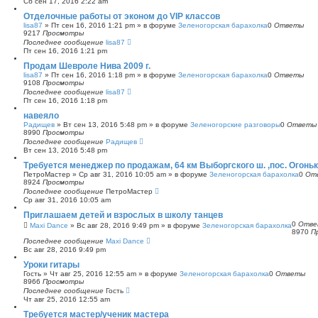
Сб сен 17, 2016 2:22 am
с
Отделочные работы от эконом до VIP классов
к
lisa87
»
Пт сен 16, 2016 1:21 pm
» в форуме
Зеленогорская барахолка
0
Ответы
9217
Просмотры
Последнее сообщение
lisa87
Пт сен 16, 2016 1:21 pm
Продам Шевроле Нива 2009 г.
lisa87
»
Пт сен 16, 2016 1:18 pm
» в форуме
Зеленогорская барахолка
0
Ответы
9108
Просмотры
Последнее сообщение
lisa87
Пт сен 16, 2016 1:18 pm
навеяло
Радищев
»
Вт сен 13, 2016 5:48 pm
» в форуме
Зеленогорские разговоры
0
Ответы
8990
Просмотры
Последнее сообщение
Радищев
Вт сен 13, 2016 5:48 pm
Требуется менеджер по продажам, 64 км Выборгского ш. ,пос. Огонь
ПетроМастер
»
Ср авг 31, 2016 10:05 am
» в форуме
Зеленогорская барахолка
0
От
8924
Просмотры
Последнее сообщение
ПетроМастер
Ср авг 31, 2016 10:05 am
Приглашаем детей и взрослых в школу танцев
0
Отве
Maxi Dance
»
Вс авг 28, 2016 9:49 pm
» в форуме
Зеленогорская барахолка
8970
П
Последнее сообщение
Maxi Dance
Вс авг 28, 2016 9:49 pm
Уроки гитары
Гость
»
Чт авг 25, 2016 12:55 am
» в форуме
Зеленогорская барахолка
0
Ответы
8966
Просмотры
Последнее сообщение
Гость
Чт авг 25, 2016 12:55 am
Требуется мастер/ученик мастера