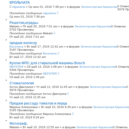
КРОЛЬЧАТА
0
Отве
olgasama
»
Ср июн 01, 2016 7:39 pm
» в форуме
Зеленогорская барахолка
5078
Пр
Последнее сообщение
olgasama
Ср июн 01, 2016 7:39 pm
Решетки,ограды.
Maksim
»
Пт май 20, 2016 7:01 am
» в форуме
Зеленогорская барахолка
0
Ответы
5702
Просмотры
Последнее сообщение
Maksim
Пт май 20, 2016 7:01 am
продам коляску
Василина
»
Вт май 17, 2016 12:42 am
» в форуме
Зеленогорская барахолка
0
Отве
5187
Просмотры
Последнее сообщение
Василина
Вт май 17, 2016 12:42 am
Куплю ФПС для стиральной машины Bosch
NEPSTER
»
Сб май 14, 2016 1:08 pm
» в форуме
Зеленогорская барахолка
0
Ответ
5346
Просмотры
Последнее сообщение
NEPSTER
Сб май 14, 2016 1:08 pm
Стоматология
Антон Дмитриев
»
Чт май 12, 2016 11:45 am
» в форуме
Зеленогорская барахолка
0
5879
Просмотры
Последнее сообщение
Антон Дмитриев
Чт май 12, 2016 11:45 am
Продам рассаду томатов и перца
Марина Алексеевна
»
Вт май 10, 2016 6:26 pm
» в форуме
Зеленогорская барахолк
5185
Просмотры
Последнее сообщение
Марина Алексеевна
Вт май 10, 2016 6:26 pm
Фотограф.
Maksim
»
Вт май 10, 2016 12:55 am
» в форуме
Зеленогорская барахолка
0
Ответы