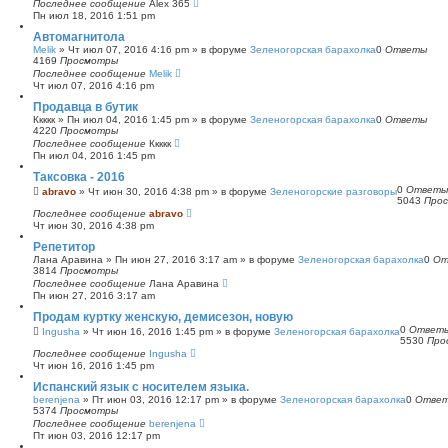
Последнее сообщение
Alex 365
Пн июл 18, 2016 1:51 pm
Автомагнитола
Melik
»
Чт июл 07, 2016 4:16 pm
» в форуме
Зеленогорская барахолка
0
Ответы
4169
Просмотры
Последнее сообщение
Melik
Чт июл 07, 2016 4:16 pm
Продавца в бутик
Ккккк
»
Пн июл 04, 2016 1:45 pm
» в форуме
Зеленогорская барахолка
0
Ответы
4220
Просмотры
Последнее сообщение
Ккккк
Пн июл 04, 2016 1:45 pm
Таксовка - 2016
0
Ответы
abravo
»
Чт июн 30, 2016 4:38 pm
» в форуме
Зеленогорские разговоры
5043
Про
Последнее сообщение
abravo
Чт июн 30, 2016 4:38 pm
Репетитор
Лана Аравина
»
Пн июн 27, 2016 3:17 am
» в форуме
Зеленогорская барахолка
0
От
3814
Просмотры
Последнее сообщение
Лана Аравина
Пн июн 27, 2016 3:17 am
Продам куртку женскую, демисезон, новую
0
Ответ
Ingusha
»
Чт июн 16, 2016 1:45 pm
» в форуме
Зеленогорская барахолка
5530
Про
Последнее сообщение
Ingusha
Чт июн 16, 2016 1:45 pm
Испанский язык с носителем языка.
berenjena
»
Пт июн 03, 2016 12:17 pm
» в форуме
Зеленогорская барахолка
0
Отве
5374
Просмотры
Последнее сообщение
berenjena
Пт июн 03, 2016 12:17 pm