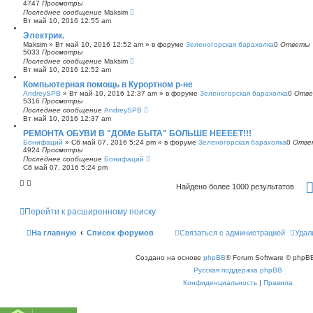
4747
Просмотры
Последнее сообщение
Maksim
Вт май 10, 2016 12:55 am
Электрик.
Maksim
»
Вт май 10, 2016 12:52 am
» в форуме
Зеленогорская барахолка
0
Ответы
5033
Просмотры
Последнее сообщение
Maksim
Вт май 10, 2016 12:52 am
Компьютерная помощь в Курортном р-не
AndreySPB
»
Вт май 10, 2016 12:37 am
» в форуме
Зеленогорская барахолка
0
Отв
5316
Просмотры
Последнее сообщение
AndreySPB
Вт май 10, 2016 12:37 am
РЕМОНТА ОБУВИ В "ДОМе БЫТА" БОЛЬШЕ НЕЕЕЕТ!!!
Бонифаций
»
Сб май 07, 2016 5:24 pm
» в форуме
Зеленогорская барахолка
0
Отве
4924
Просмотры
Последнее сообщение
Бонифаций
Сб май 07, 2016 5:24 pm
Найдено более 1000 результатов
Перейти к расширенному поиску
На главную
Список форумов
Связаться с администрацией
Удал
Создано на основе
phpBB
® Forum Software © phpBB
Русская поддержка phpBB
Конфиденциальность
|
Правила