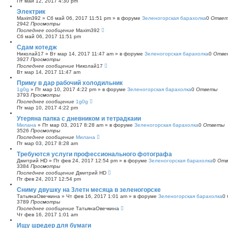
Пт май 12, 2017 4:30 pm
с
Электрик
к
Maxim392
»
Сб май 06, 2017 11:51 pm
» в форуме
Зеленогорская барахолка
0
Отве
2942
Просмотры
Последнее сообщение
Maxim392
Сб май 06, 2017 11:51 pm
Сдам котедж
Николай17
»
Вт мар 14, 2017 11:47 am
» в форуме
Зеленогорская барахолка
0
Отве
3927
Просмотры
Последнее сообщение
Николай17
Вт мар 14, 2017 11:47 am
Приму в дар рабочий холодильник
1g0g
»
Пт мар 10, 2017 4:22 pm
» в форуме
Зеленогорская барахолка
0
Ответы
3793
Просмотры
Последнее сообщение
1g0g
Пт мар 10, 2017 4:22 pm
Утеряна папка с дневником и тетрадкаии
Милана
»
Пт мар 03, 2017 8:28 am
» в форуме
Зеленогорская барахолка
0
Ответы
3526
Просмотры
Последнее сообщение
Милана
Пт мар 03, 2017 8:28 am
Требуются услуги профессионального фотографа
Дмитрий HD
»
Пт фев 24, 2017 12:54 pm
» в форуме
Зеленогорская барахолка
0
Отв
3384
Просмотры
Последнее сообщение
Дмитрий HD
Пт фев 24, 2017 12:54 pm
Сниму двушку на 3летн месяца в зеленогорске
ТатьянаОвечкина
»
Чт фев 16, 2017 1:01 am
» в форуме
Зеленогорская барахолка
0
3789
Просмотры
Последнее сообщение
ТатьянаОвечкина
Чт фев 16, 2017 1:01 am
Ищу шредер для бумаги