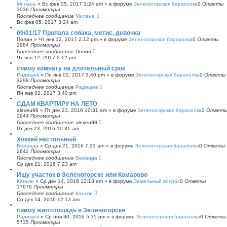
Милана
»
Вс фев 05, 2017 3:24 am
» в форуме
Зеленогорская барахолка
0
Ответы
3036
Просмотры
Последнее сообщение
Милана
Вс фев 05, 2017 3:24 am
09/01/17 Пропала собака, метис, девочка
Полин
»
Чт янв 12, 2017 2:12 pm
» в форуме
Зеленогорская барахолка
0
Ответы
2984
Просмотры
Последнее сообщение
Полин
Чт янв 12, 2017 2:12 pm
сниму комнату на длительный срок
Радищев
»
Пн янв 02, 2017 3:40 pm
» в форуме
Зеленогорская барахолка
0
Ответы
3298
Просмотры
Последнее сообщение
Радищев
Пн янв 02, 2017 3:40 pm
СДАМ КВАРТИРУ НА ЛЕТО
alexeu98
»
Пт дек 23, 2016 10:31 am
» в форуме
Зеленогорская барахолка
0
Ответ
2944
Просмотры
Последнее сообщение
alexeu98
Пт дек 23, 2016 10:31 am
Хоккей настольный
Веранда
»
Ср дек 21, 2016 7:23 am
» в форуме
Зеленогорская барахолка
0
Ответы
2642
Просмотры
Последнее сообщение
Веранда
Ср дек 21, 2016 7:23 am
Ищу участок в Зеленогорске или Комарово
Каньпи
»
Ср дек 14, 2016 12:13 am
» в форуме
Земельный вопрос
0
Ответы
17676
Просмотры
Последнее сообщение
Каньпи
Ср дек 14, 2016 12:13 am
сниму жилплощадь в Зеленогорске
Радищев
»
Ср ноя 30, 2016 5:35 pm
» в форуме
Зеленогорская барахолка
0
Ответы
5735
Просмотры