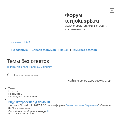
Форум
terijoki.spb.ru
Зеленогорск/Териоки. История и
современность.
Ссылки
FAQ
На главную
Список форумов
Поиск
Темы без ответов
Темы без ответов
Перейти к расширенному поиску
П
Р
о
а
и
с
Найдено более 1000 результатов
с
ш
к
и
Темы
р
Ответы
е
Просмотры
н
Последнее сообщение
н
ы
ищу экстрасенса д.помощи
й
звезда
»
Пт май 12, 2017 4:30 pm
» в форуме
Зеленогорская барахолка
0
Ответы
п
3271
Просмотры
о
Последнее сообщение
звезда
и