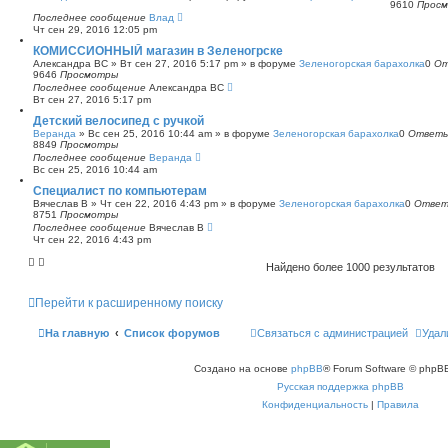
9610
Прос
Последнее сообщение
Влад
Чт сен 29, 2016 12:05 pm
КОМИССИОННЫЙ магазин в Зеленогрске
Александра ВС
»
Вт сен 27, 2016 5:17 pm
» в форуме
Зеленогорская барахолка
0
От
9646
Просмотры
Последнее сообщение
Александра ВС
Вт сен 27, 2016 5:17 pm
Детский велосипед с ручкой
Веранда
»
Вс сен 25, 2016 10:44 am
» в форуме
Зеленогорская барахолка
0
Ответ
8849
Просмотры
Последнее сообщение
Веранда
Вс сен 25, 2016 10:44 am
Специалист по компьютерам
Вячеслав В
»
Чт сен 22, 2016 4:43 pm
» в форуме
Зеленогорская барахолка
0
Отве
8751
Просмотры
Последнее сообщение
Вячеслав В
Чт сен 22, 2016 4:43 pm
Найдено более 1000 результатов
Перейти к расширенному поиску
На главную
Список форумов
Связаться с администрацией
Удал
Создано на основе
phpBB
® Forum Software © phpBB
Русская поддержка phpBB
Конфиденциальность
|
Правила