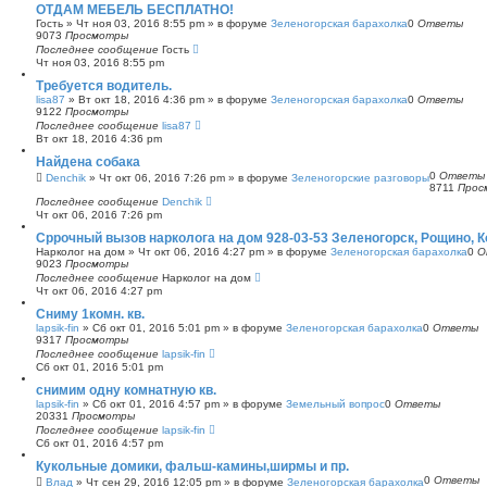
ОТДАМ МЕБЕЛЬ БЕСПЛАТНО!
Гость
»
Чт ноя 03, 2016 8:55 pm
» в форуме
Зеленогорская барахолка
0
Ответы
9073
Просмотры
Последнее сообщение
Гость
Чт ноя 03, 2016 8:55 pm
Требуется водитель.
lisa87
»
Вт окт 18, 2016 4:36 pm
» в форуме
Зеленогорская барахолка
0
Ответы
9122
Просмотры
Последнее сообщение
lisa87
Вт окт 18, 2016 4:36 pm
Найдена собака
0
Ответы
Denchik
»
Чт окт 06, 2016 7:26 pm
» в форуме
Зеленогорские разговоры
8711
Прос
Последнее сообщение
Denchik
Чт окт 06, 2016 7:26 pm
Сррочный вызов нарколога на дом 928-03-53 Зеленогорск, Рощино, 
Нарколог на дом
»
Чт окт 06, 2016 4:27 pm
» в форуме
Зеленогорская барахолка
0
О
9023
Просмотры
Последнее сообщение
Нарколог на дом
Чт окт 06, 2016 4:27 pm
Сниму 1комн. кв.
lapsik-fin
»
Сб окт 01, 2016 5:01 pm
» в форуме
Зеленогорская барахолка
0
Ответы
9317
Просмотры
Последнее сообщение
lapsik-fin
Сб окт 01, 2016 5:01 pm
снимим одну комнатную кв.
lapsik-fin
»
Сб окт 01, 2016 4:57 pm
» в форуме
Земельный вопрос
0
Ответы
20331
Просмотры
Последнее сообщение
lapsik-fin
Сб окт 01, 2016 4:57 pm
Кукольные домики, фальш-камины,ширмы и пр.
0
Ответы
Влад
»
Чт сен 29, 2016 12:05 pm
» в форуме
Зеленогорская барахолка