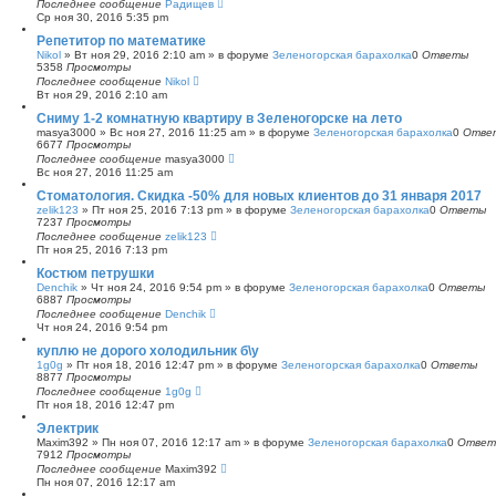
Последнее сообщение
Радищев
Ср ноя 30, 2016 5:35 pm
Репетитор по математике
Nikol
»
Вт ноя 29, 2016 2:10 am
» в форуме
Зеленогорская барахолка
0
Ответы
5358
Просмотры
Последнее сообщение
Nikol
Вт ноя 29, 2016 2:10 am
Сниму 1-2 комнатную квартиру в Зеленогорске на лето
masya3000
»
Вс ноя 27, 2016 11:25 am
» в форуме
Зеленогорская барахолка
0
Отве
6677
Просмотры
Последнее сообщение
masya3000
Вс ноя 27, 2016 11:25 am
Стоматология. Скидка -50% для новых клиентов до 31 января 2017
zelik123
»
Пт ноя 25, 2016 7:13 pm
» в форуме
Зеленогорская барахолка
0
Ответы
7237
Просмотры
Последнее сообщение
zelik123
Пт ноя 25, 2016 7:13 pm
Костюм петрушки
Denchik
»
Чт ноя 24, 2016 9:54 pm
» в форуме
Зеленогорская барахолка
0
Ответы
6887
Просмотры
Последнее сообщение
Denchik
Чт ноя 24, 2016 9:54 pm
куплю не дорого холодильник б\у
1g0g
»
Пт ноя 18, 2016 12:47 pm
» в форуме
Зеленогорская барахолка
0
Ответы
8877
Просмотры
Последнее сообщение
1g0g
Пт ноя 18, 2016 12:47 pm
Электрик
Maxim392
»
Пн ноя 07, 2016 12:17 am
» в форуме
Зеленогорская барахолка
0
Ответ
7912
Просмотры
Последнее сообщение
Maxim392
Пн ноя 07, 2016 12:17 am