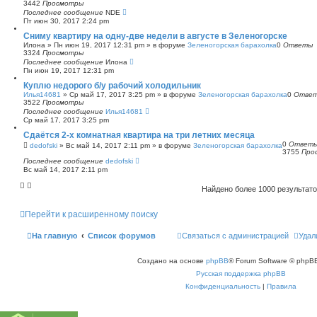
3442
Просмотры
Последнее сообщение
NDE
Пт июн 30, 2017 2:24 pm
Сниму квартиру на одну-две недели в августе в Зеленогорске
Илона
»
Пн июн 19, 2017 12:31 pm
» в форуме
Зеленогорская барахолка
0
Ответы
3324
Просмотры
Последнее сообщение
Илона
Пн июн 19, 2017 12:31 pm
Куплю недорого б/у рабочий холодильник
Илья14681
»
Ср май 17, 2017 3:25 pm
» в форуме
Зеленогорская барахолка
0
Отве
3522
Просмотры
Последнее сообщение
Илья14681
Ср май 17, 2017 3:25 pm
Сдаётся 2-х комнатная квартира на три летних месяца
0
Ответ
dedofski
»
Вс май 14, 2017 2:11 pm
» в форуме
Зеленогорская барахолка
3755
Про
Последнее сообщение
dedofski
Вс май 14, 2017 2:11 pm
Найдено более 1000 результат
Перейти к расширенному поиску
На главную
Список форумов
Связаться с администрацией
Удал
Создано на основе
phpBB
® Forum Software © phpBB
Русская поддержка phpBB
Конфиденциальность
|
Правила