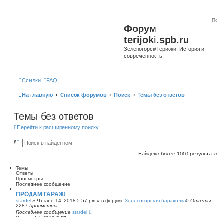
Форум
terijoki.spb.ru
Зеленогорск/Териоки. История и
современность.
Ссылки
FAQ
На главную
Список форумов
Поиск
Темы без ответов
Темы без ответов
Перейти к расширенному поиску
П
Р
о
а
и
с
Найдено более 1000 результат
с
ш
к
и
Темы
р
Ответы
е
Просмотры
н
Последнее сообщение
н
ы
ПРОДАМ ГАРАЖ!
й
stardel
»
Чт июн 14, 2018 5:57 pm
» в форуме
Зеленогорская барахолка
0
Ответы
п
2287
Просмотры
о
Последнее сообщение
stardel
и