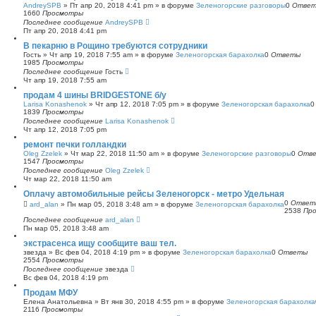
AndreySPB
»
Пт апр 20, 2018 4:41 pm
» в форуме
Зеленогорские разговоры
0
Отве
1660
Просмотры
Последнее сообщение
AndreySPB
Пт апр 20, 2018 4:41 pm
В пекарню в Рощино требуются сотрудники
Гость
»
Чт апр 19, 2018 7:55 am
» в форуме
Зеленогорская барахолка
0
Ответы
1985
Просмотры
Последнее сообщение
Гость
Чт апр 19, 2018 7:55 am
продам 4 шины BRIDGESTONE б/у
Larisa Konashenok
»
Чт апр 12, 2018 7:05 pm
» в форуме
Зеленогорская барахолка
1839
Просмотры
Последнее сообщение
Larisa Konashenok
Чт апр 12, 2018 7:05 pm
ремонт печки голландки
Oleg Zzelek
»
Чт мар 22, 2018 11:50 am
» в форуме
Зеленогорские разговоры
0
Отв
1547
Просмотры
Последнее сообщение
Oleg Zzelek
Чт мар 22, 2018 11:50 am
Оплачу автомобильные рейсы Зеленогорск - метро Удельная
0
Ответ
ard_alan
»
Пн мар 05, 2018 3:48 am
» в форуме
Зеленогорская барахолка
2538
Пр
Последнее сообщение
ard_alan
Пн мар 05, 2018 3:48 am
экстрасенса ищу сообщите ваш тел.
звезда
»
Вс фев 04, 2018 4:19 pm
» в форуме
Зеленогорская барахолка
0
Ответы
2554
Просмотры
Последнее сообщение
звезда
Вс фев 04, 2018 4:19 pm
Продам МФУ
Елена Анатольевна
»
Вт янв 30, 2018 4:55 pm
» в форуме
Зеленогорская барахолка
2116
Просмотры