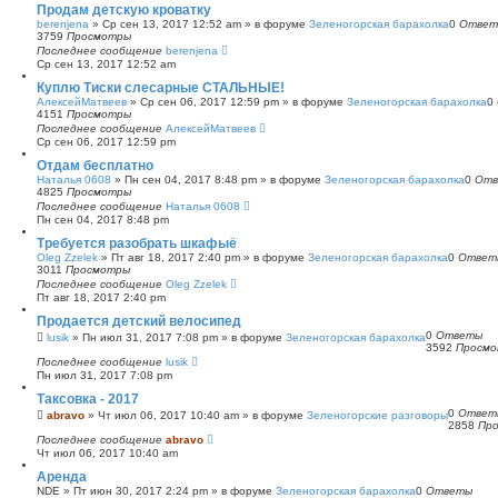
Продам детскую кроватку
berenjena
»
Ср сен 13, 2017 12:52 am
» в форуме
Зеленогорская барахолка
0
Ответ
3759
Просмотры
Последнее сообщение
berenjena
Ср сен 13, 2017 12:52 am
Куплю Тиски слесарные СТАЛЬНЫЕ!
АлексейМатвеев
»
Ср сен 06, 2017 12:59 pm
» в форуме
Зеленогорская барахолка
0
4151
Просмотры
Последнее сообщение
АлексейМатвеев
Ср сен 06, 2017 12:59 pm
Отдам бесплатно
Наталья 0608
»
Пн сен 04, 2017 8:48 pm
» в форуме
Зеленогорская барахолка
0
Отв
4825
Просмотры
Последнее сообщение
Наталья 0608
Пн сен 04, 2017 8:48 pm
Требуется разобрать шкафыё
Oleg Zzelek
»
Пт авг 18, 2017 2:40 pm
» в форуме
Зеленогорская барахолка
0
Ответ
3011
Просмотры
Последнее сообщение
Oleg Zzelek
Пт авг 18, 2017 2:40 pm
Продается детский велосипед
0
Ответы
lusik
»
Пн июл 31, 2017 7:08 pm
» в форуме
Зеленогорская барахолка
3592
Просм
Последнее сообщение
lusik
Пн июл 31, 2017 7:08 pm
Таксовка - 2017
0
Ответ
abravo
»
Чт июл 06, 2017 10:40 am
» в форуме
Зеленогорские разговоры
2858
Пр
Последнее сообщение
abravo
Чт июл 06, 2017 10:40 am
Аренда
NDE
»
Пт июн 30, 2017 2:24 pm
» в форуме
Зеленогорская барахолка
0
Ответы