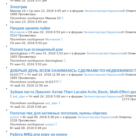
Чт июн 14, 2018 5:57 pm
с
Электрик
к
Максим 23
»
Ср июн 13, 2018 4:05 am
» в форуме
Зеленогорская барахолка
0
Отве
1888
Просмотры
Последнее сообщение
Максим 23
Ср июн 13, 2018 4:05 am
Продам щенков лайки
Молчанов
»
Сб июн 02, 2018 6:53 pm
» в форуме
Зеленогорская барахолка
0
Ответ
2510
Просмотры
Последнее сообщение
Молчанов
Сб июн 02, 2018 6:53 pm
Полностью оснащенный дом
dancingbear
»
Пт июн 01, 2018 3:53 pm
» в форуме
Зеленогорская барахолка
0
Отве
1905
Просмотры
Последнее сообщение
dancingbear
Пт июн 01, 2018 3:53 pm
ДОБРЫЙ ДЕНЬ ВСЕМ ЗАНИМАЮСЬ СДЕЛКАМИ ПО НЕДВИЖИМОСТИ
ALEX777
»
Чт май 24, 2018 11:58 am
» в форуме
Зеленогорская барахолка
0
Ответ
1865
Просмотры
Последнее сообщение
ALEX777
Чт май 24, 2018 11:58 am
Зубная паста Лакалют Актив 75мл Lacalut Activ, Basic, Multi-Effect д
0
Ответ
ard_alan
»
Чт май 24, 2018 5:08 am
» в форуме
Зеленогорская барахолка
2173
Пр
Последнее сообщение
ard_alan
Чт май 24, 2018 5:08 am
Полотно пвх для натяжных потолков, нужны обрезки.
yurezz
»
Вт май 08, 2018 6:38 pm
» в форуме
Зеленогорская барахолка
0
Ответы
2228
Просмотры
Последнее сообщение
yurezz
Вт май 08, 2018 6:38 pm
Работа МФЦ или кому он нужен